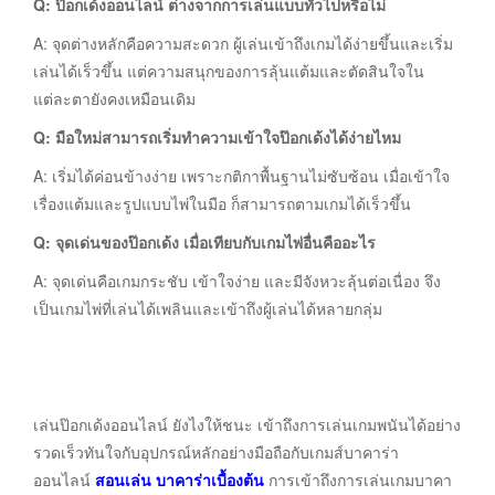
Q: ป๊อกเด้งออนไลน์ ต่างจากการเล่นแบบทั่วไปหรือไม่
A: จุดต่างหลักคือความสะดวก ผู้เล่นเข้าถึงเกมได้ง่ายขึ้นและเริ่ม
เล่นได้เร็วขึ้น แต่ความสนุกของการลุ้นแต้มและตัดสินใจใน
แต่ละตายังคงเหมือนเดิม
Q: มือใหม่สามารถเริ่มทำความเข้าใจป๊อกเด้งได้ง่ายไหม
A: เริ่มได้ค่อนข้างง่าย เพราะกติกาพื้นฐานไม่ซับซ้อน เมื่อเข้าใจ
เรื่องแต้มและรูปแบบไพ่ในมือ ก็สามารถตามเกมได้เร็วขึ้น
Q: จุดเด่นของป๊อกเด้ง เมื่อเทียบกับเกมไพ่อื่นคืออะไร
A: จุดเด่นคือเกมกระชับ เข้าใจง่าย และมีจังหวะลุ้นต่อเนื่อง จึง
เป็นเกมไพ่ที่เล่นได้เพลินและเข้าถึงผู้เล่นได้หลายกลุ่ม
เล่นป๊อกเด้งออนไลน์ ยังไงให้ชนะ เข้าถึงการเล่นเกมพนันได้อย่าง
รวดเร็วทันใจกับอุปกรณ์หลักอย่างมือถือกับเกมส์บาคาร่า
ออนไลน์
สอนเล่น บาคาร่าเบื้องต้น
การเข้าถึงการเล่นเกมบาคา