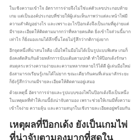
ในเชิงความเข้าใจ อัตราการจ่ายจึงไม่ใช่แค่ตัวเลขประกอบท้าย
เกม แต่เป็นองค์ประกอบที่ช่วยให้ผู้เล่นเห็นภาพว่าแต่ละหน้าไพ่มี
ความสำคัญอย่างไร และเพราะอะไรป๊อกเด้งจึงเป็นเกมที่ดูง่ายแต่
มีรายละเอียดให้ติดตามมากกว่าที่หลายคนคิด ยิ่งเข้าใจส่วนนี้มาก
เท่าไร ก็ยิ่งมองเกมได้ลึกขึ้นโดยไม่รู้สึกว่ากติกายุ่งยาก
อีกจุดหนึ่งที่น่าสนใจคือ เมื่อไพ่ในมือไม่ได้เป็นรูปแบบพิเศษ เกมก็
ยังคงตัดสินกันด้วยหลักการนับแต้มตามปกติ ทำให้ป๊อกเด้งรักษา
สมดุลระหว่างความง่ายและความหลากหลายไว้ได้ดี ผู้เล่นมือใหม่
ยังสามารถเรียนรู้เกมได้ไม่ยาก ขณะเดียวกันคนที่เล่นมาสักระยะ
ก็ยังรู้สึกว่าเกมมีรายละเอียดให้ติดตามอยู่เสมอ
ด้วยเหตุนี้ อัตราการจ่ายและรูปแบบของไพ่ในป๊อกเด้งจึงเป็นหนึ่ง
ในเหตุผลที่ทำให้เกมนี้ยังน่าจับตามอง เพราะช่วยให้เกมมีทั้งความ
เข้าใจง่าย ความลุ้น และความสนุกในเชิงรายละเอียดอยู่พร้อมกัน
เหตุผลที่ป๊อกเด้ง ยังเป็นเกมไพ่
ที่น่าจับตามองมากที่สุดใน