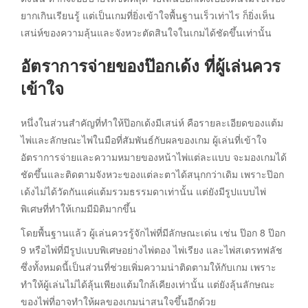
ยากเกินเรียนรู้ แต่เป็นเกมที่ยิ่งเข้าใจพื้นฐานเร็วเท่าไร ก็ยิ่งเห็น
เสน่ห์ของความลุ้นและจังหวะตัดสินใจในเกมได้ชัดขึ้นเท่านั้น
อัตราการจ่ายของป๊อกเด้ง ที่ผู้เล่นควร
เข้าใจ
หนึ่งในส่วนสำคัญที่ทำให้ป๊อกเด้งมีเสน่ห์ คือรายละเอียดของแต้ม
ไพ่และลักษณะไพ่ในมือที่สัมพันธ์กับผลของเกม ผู้เล่นที่เข้าใจ
อัตราการจ่ายและความหมายของหน้าไพ่แต่ละแบบ จะมองเกมได้
ชัดขึ้นและติดตามจังหวะของแต่ละตาได้สนุกกว่าเดิม เพราะป๊อก
เด้งไม่ได้วัดกันแค่แต้มรวมธรรมดาเท่านั้น แต่ยังมีรูปแบบไพ่
พิเศษที่ทำให้เกมมีมิติมากขึ้น
โดยพื้นฐานแล้ว ผู้เล่นควรรู้จักไพ่ที่มีลักษณะเด่น เช่น ป๊อก 8 ป๊อก
9 หรือไพ่ที่มีรูปแบบพิเศษอย่างไพ่ตอง ไพ่เรียง และไพ่สเตรทฟลัช
ซึ่งทั้งหมดนี้เป็นส่วนที่ช่วยเพิ่มความน่าติดตามให้กับเกม เพราะ
ทำให้ผู้เล่นไม่ได้ลุ้นเพียงแต้มใกล้เคียงเท่านั้น แต่ยังลุ้นลักษณะ
ของไพ่ที่อาจทำให้ผลของเกมน่าสนใจขึ้นอีกด้วย