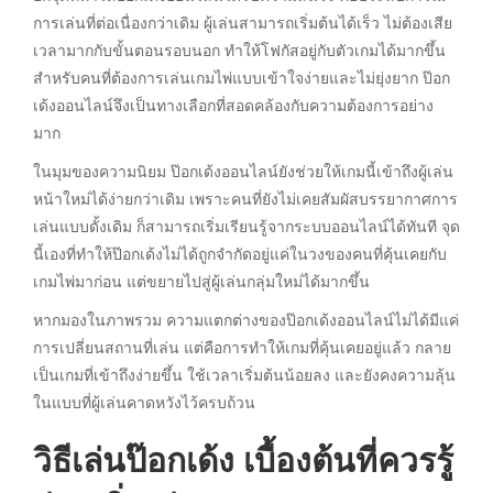
การเล่นที่ต่อเนื่องกว่าเดิม ผู้เล่นสามารถเริ่มต้นได้เร็ว ไม่ต้องเสีย
เวลามากกับขั้นตอนรอบนอก ทำให้โฟกัสอยู่กับตัวเกมได้มากขึ้น
สำหรับคนที่ต้องการเล่นเกมไพ่แบบเข้าใจง่ายและไม่ยุ่งยาก ป๊อก
เด้งออนไลน์จึงเป็นทางเลือกที่สอดคล้องกับความต้องการอย่าง
มาก
ในมุมของความนิยม ป๊อกเด้งออนไลน์ยังช่วยให้เกมนี้เข้าถึงผู้เล่น
หน้าใหม่ได้ง่ายกว่าเดิม เพราะคนที่ยังไม่เคยสัมผัสบรรยากาศการ
เล่นแบบดั้งเดิม ก็สามารถเริ่มเรียนรู้จากระบบออนไลน์ได้ทันที จุด
นี้เองที่ทำให้ป๊อกเด้งไม่ได้ถูกจำกัดอยู่แค่ในวงของคนที่คุ้นเคยกับ
เกมไพ่มาก่อน แต่ขยายไปสู่ผู้เล่นกลุ่มใหม่ได้มากขึ้น
หากมองในภาพรวม ความแตกต่างของป๊อกเด้งออนไลน์ไม่ได้มีแค่
การเปลี่ยนสถานที่เล่น แต่คือการทำให้เกมที่คุ้นเคยอยู่แล้ว กลาย
เป็นเกมที่เข้าถึงง่ายขึ้น ใช้เวลาเริ่มต้นน้อยลง และยังคงความลุ้น
ในแบบที่ผู้เล่นคาดหวังไว้ครบถ้วน
วิธีเล่นป๊อกเด้ง เบื้องต้นที่ควรรู้