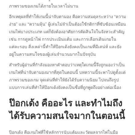
ภาพรวมของเกมได้ภายในเวลาไม่นาน
อีกเหตุผลที่ทำให้เกมนี้น่าจับตามอง คือความสมดุลระหว่าง “ความ
ง่าย” และ “ความลุ้น” ผู้เล่นไม่จำเป็นต้องใช้กติกาที่ซับซ้อนเหมือน
เกมไพ่บางประเภท แต่ก็ยังต้องอาศัยการตัดสินใจในจังหวะสำคัญ
เช่น การดูหน้าไพ่ การประเมินแต้ม และการเลือกเดินเกมใน
แต่ละรอบ สิ่งเหล่านี้ทำให้ป๊อกเด้งยังคงเป็นเกมที่มีเสน่ห์ และยัง
อยู่ในความสนใจของผู้เล่นจำนวนมากในปัจจุบัน
สำหรับผู้อ่านที่กำลังมองหาคำตอบว่าเหตุใดเกมนี้จึงถูกมองว่าเป็น
เกมไพ่ที่น่าจับตามองมากที่สุดในตอนนี้ บทความนี้จะพาไปดูตั้งแต่
ภาพรวมของเกม จุดเด่นที่ทำให้ยังได้รับความนิยม ไปจนถึงรูป
แบบการเล่นที่ทำให้ป๊อกเด้งยังคงเป็นชื่อที่ถูกพูดถึงอย่างต่อเนื่อง
ป๊อกเด้ง คืออะไร และทำไมถึง
ได้รับความสนใจมากในตอนนี้
ป๊อกเด้ง คือเกมไพ่ที่ใช้หลักการนับแต้มและวัดผลจากไพ่ในมือ