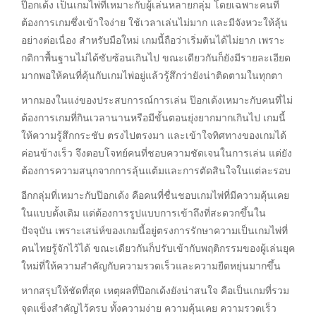
ป๊อกเด้ง เป็นเกมไพ่ที่เหมาะกับผู้เล่นหลายกลุ่ม โดยเฉพาะคนที่
ต้องการเกมซึ่งเข้าใจง่าย ใช้เวลาเล่นไม่มาก และมีจังหวะให้ลุ้น
อย่างต่อเนื่อง สำหรับมือใหม่ เกมนี้ถือว่าเริ่มต้นได้ไม่ยาก เพราะ
กติกาพื้นฐานไม่ได้ซับซ้อนเกินไป ขณะเดียวกันก็ยังมีรายละเอียด
มากพอให้คนที่คุ้นกับเกมไพ่อยู่แล้วรู้สึกว่ายังน่าติดตามในทุกตา
หากมองในแง่ของประสบการณ์การเล่น ป๊อกเด้งเหมาะกับคนที่ไม่
ต้องการเกมที่กินเวลานานหรือมีขั้นตอนยุ่งยากมากเกินไป เกมนี้
ให้ความรู้สึกกระชับ ตรงไปตรงมา และเข้าใจทิศทางของเกมได้
ค่อนข้างเร็ว จึงตอบโจทย์คนที่ชอบความชัดเจนในการเล่น แต่ยัง
ต้องการความสนุกจากการลุ้นแต้มและการตัดสินใจในแต่ละรอบ
อีกกลุ่มที่เหมาะกับป๊อกเด้ง คือคนที่ชื่นชอบเกมไพ่ที่มีความคุ้นเคย
ในแบบดั้งเดิม แต่ต้องการรูปแบบการเข้าถึงที่สะดวกขึ้นใน
ปัจจุบัน เพราะเสน่ห์ของเกมนี้อยู่ตรงการรักษาความเป็นเกมไพ่ที่
คนไทยรู้จักไว้ได้ ขณะเดียวกันก็ปรับเข้ากับพฤติกรรมของผู้เล่นยุค
ใหม่ที่ให้ความสำคัญกับความรวดเร็วและความยืดหยุ่นมากขึ้น
หากสรุปให้ชัดที่สุด เหตุผลที่ป๊อกเด้งยังน่าสนใจ คือเป็นเกมที่รวม
จุดแข็งสำคัญไว้ครบ ทั้งความง่าย ความคุ้นเคย ความรวดเร็ว