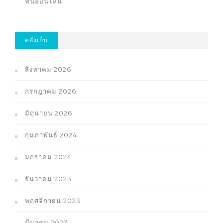
พันออนไลน์
คลังเก็บ
สิงหาคม 2026
กรกฎาคม 2026
มิถุนายน 2026
กุมภาพันธ์ 2024
มกราคม 2024
ธันวาคม 2023
พฤศจิกายน 2023
มีนาคม 2023