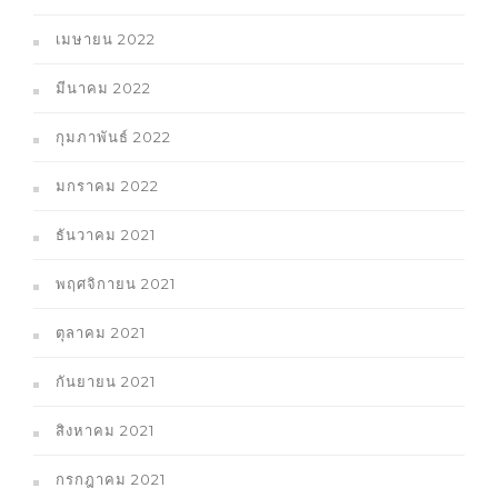
เมษายน 2022
มีนาคม 2022
กุมภาพันธ์ 2022
มกราคม 2022
ธันวาคม 2021
พฤศจิกายน 2021
ตุลาคม 2021
กันยายน 2021
สิงหาคม 2021
กรกฎาคม 2021