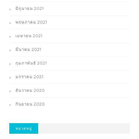
มิถุนายน 2021
พฤษภาคม 2021
เมษายน 2021
มีนาคม 2021
กุมภาพันธ์ 2021
มกราคม 2021
ธันวาคม 2020
กันยายน 2020
หมวดหมู่