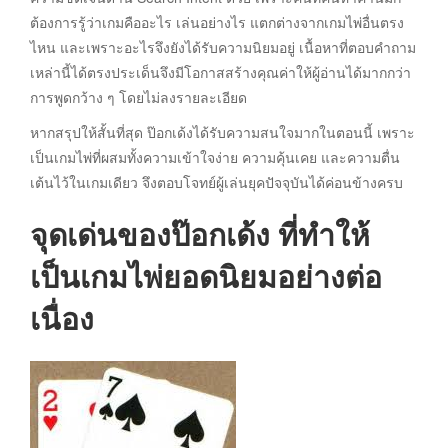
ต้องการรู้ว่าเกมคืออะไร เล่นอย่างไร แตกต่างจากเกมไพ่อื่นตรง
ไหน และเพราะอะไรจึงยังได้รับความนิยมอยู่ เนื้อหาที่ตอบคำถาม
เหล่านี้ได้ตรงประเด็นจึงมีโอกาสสร้างคุณค่าให้ผู้อ่านได้มากกว่า
การพูดกว้าง ๆ โดยไม่ลงรายละเอียด
หากสรุปให้สั้นที่สุด ป๊อกเด้งได้รับความสนใจมากในตอนนี้ เพราะ
เป็นเกมไพ่ที่ผสมทั้งความเข้าใจง่าย ความคุ้นเคย และความตื่น
เต้นไว้ในเกมเดียว จึงตอบโจทย์ผู้เล่นยุคปัจจุบันได้ค่อนข้างครบ
จุดเด่นของป๊อกเด้ง ที่ทำให้
เป็นเกมไพ่ยอดนิยมอย่างต่อ
เนื่อง