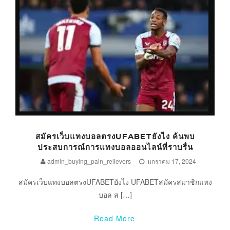
สมัครเว็บแทงบอลตรงUFABETยังไง ค้นพบ
ประสบการณ์การแทงบอลออนไลน์ที่ราบรื่น
admin_buying_pain_relievers
มกราคม 17, 2024
สมัครเว็บแทงบอลตรงUFABETยังไง UFABETสมัครสมาชิกแทง
บอล ส […]
Read More