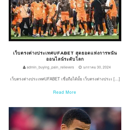
เว็บตรงต่างประเทศUFABET สุดยอดแห่งการพนัน
ออนไลน์ระดับโลก
admin_buying_pain_relievers
มกราคม 30, 2024
เว็บตรงต่างประเทศUFABET เชื่อถือได้มั้ย เว็บตรงต่างประเ […]
Read More