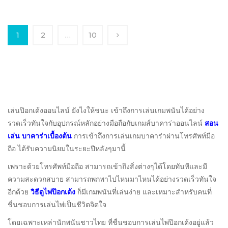
1
2
…
10
เล่นป๊อกเด้งออนไลน์ ยังไงให้ชนะ เข้าถึงการเล่นเกมพนันได้อย่าง
รวดเร็วทันใจกับอุปกรณ์หลักอย่างมือถือกับเกมส์บาคาร่าออนไลน์
สอน
เล่น บาคาร่าเบื้องต้น
การเข้าถึงการเล่นเกมบาคาร่าผ่านโทรศัพท์มือ
ถือ ได้รับความนิยมในระยะปีหลังๆมานี้
เพราะด้วยโทรศัพท์มือถือ สามารถเข้าถึงสิ่งต่างๆได้โดยทันทีและมี
ความสะดวกสบาย สามารถพกพาไปไหนมาไหนได้อย่างรวดเร็วทันใจ
อีกด้วย
วิธีดูไพ่ป๊อกเด้ง
ก็มีเกมพนันที่เล่นง่าย และเหมาะสำหรับคนที่
ชื่นชอบการเล่นไพ่เป็นชีวิตจิตใจ
โดยเฉพาะเหล่านักพนันชาวไทย ที่ชื่นชอบการเล่นไพ่ป๊อกเด้งอยู่แล้ว