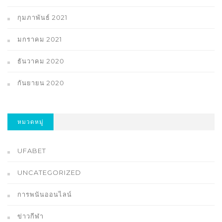
กุมภาพันธ์ 2021
มกราคม 2021
ธันวาคม 2020
กันยายน 2020
หมวดหมู่
UFABET
UNCATEGORIZED
การพนันออนไลน์
ข่าวกีฬา