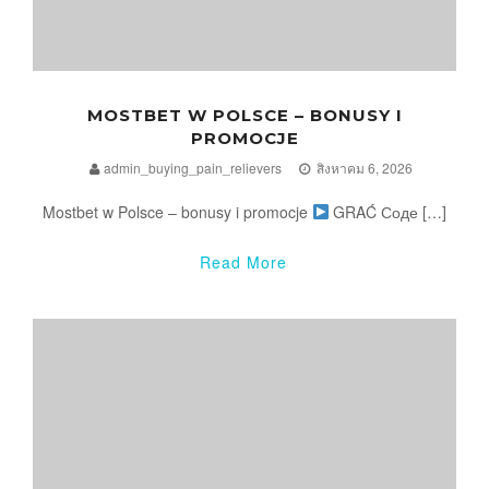
MOSTBET W POLSCE – BONUSY I
PROMOCJE
admin_buying_pain_relievers
สิงหาคม 6, 2026
Mostbet w Polsce – bonusy i promocje
GRAĆ Соде […]
Read More