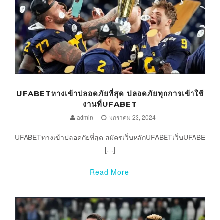
UFABETทางเข้าปลอดภัยที่สุด ปลอดภัยทุกการเข้าใช้
งานที่UFABET
admin
มกราคม 23, 2024
UFABETทางเข้าปลอดภัยที่สุด สมัครเว็บหลักUFABETเว็บUFABE
[…]
Read More