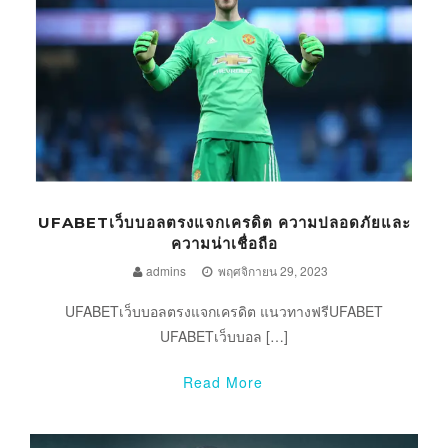
UFABETเว็บบอลตรงแจกเครดิต ความปลอดภัยและ
ความน่าเชื่อถือ
admins
พฤศจิกายน 29, 2023
UFABETเว็บบอลตรงแจกเครดิต แนวทางฟรีUFABET
UFABETเว็บบอล […]
Read More