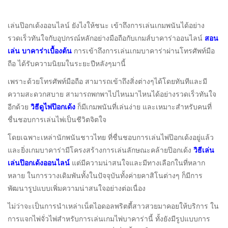
เล่นป๊อกเด้งออนไลน์ ยังไงให้ชนะ เข้าถึงการเล่นเกมพนันได้อย่าง
รวดเร็วทันใจกับอุปกรณ์หลักอย่างมือถือกับเกมส์บาคาร่าออนไลน์
สอน
เล่น บาคาร่าเบื้องต้น
การเข้าถึงการเล่นเกมบาคาร่าผ่านโทรศัพท์มือ
ถือ ได้รับความนิยมในระยะปีหลังๆมานี้
เพราะด้วยโทรศัพท์มือถือ สามารถเข้าถึงสิ่งต่างๆได้โดยทันทีและมี
ความสะดวกสบาย สามารถพกพาไปไหนมาไหนได้อย่างรวดเร็วทันใจ
อีกด้วย
วิธีดูไพ่ป๊อกเด้ง
ก็มีเกมพนันที่เล่นง่าย และเหมาะสำหรับคนที่
ชื่นชอบการเล่นไพ่เป็นชีวิตจิตใจ
โดยเฉพาะเหล่านักพนันชาวไทย ที่ชื่นชอบการเล่นไพ่ป๊อกเด้งอยู่แล้ว
และยิ่งเกมบาคาร่ามีโครงสร้างการเล่นลักษณะคล้ายป๊อกเด้ง
วิธีเล่น
เล่นป๊อกเด้งออนไลน์
แต่มีความน่าสนใจและมีทางเลือกในที่หลาก
หลาย ในการวางเดิมพันทั้งในปัจจุบันทั้งค่ายคาสิโนต่างๆ ก็มีการ
พัฒนารูปแบบเพิ่มความน่าสนใจอย่างต่อเนื่อง
ไม่ว่าจะเป็นการนำเหล่าเน็ตไอดอลพริตตี้สาวสวยมาคอยให้บริการ ใน
การแจกไพ่จั่วไพ่สำหรับการเล่นเกมไพ่บาคาร่านี้ ทั้งยังมีรูปแบบการ