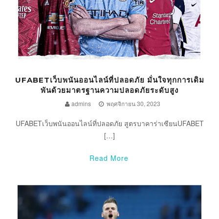
UFABETเว็บพนันออนไลน์ที่ปลอดภัย มั่นใจทุกการเดิม
พันด้วยมาตรฐานความปลอดภัยระดับสูง
admins
พฤศจิกายน 30, 2023
UFABETเว็บพนันออนไลน์ที่ปลอดภัย สูตรบาคาร่าเซียนUFABET
[…]
Read More