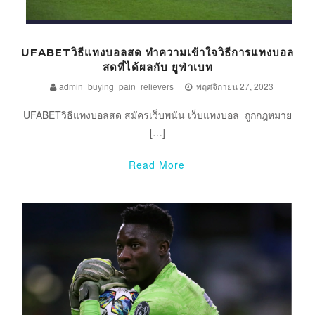
UFABETวิธีแทงบอลสด ทำความเข้าใจวิธีการแทงบอล
สดที่ได้ผลกับ ยูฟ่าเบท
admin_buying_pain_relievers
พฤศจิกายน 27, 2023
UFABETวิธีแทงบอลสด สมัครเว็บพนัน เว็บแทงบอล ถูกกฎหมาย
[…]
Read More