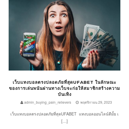
เว็บแทงบอลตรงปลอดภัยที่สุดUFABET ในลักษณะ
ของการเล่นพนันผ่านทางเว็บจะก่อให้สมาชิกสร้างความ
บันเทิง
admin_buying_pain_relievers
พฤศจิกายน 29, 2023
เว็บแทงบอลตรงปลอดภัยที่สุดUFABET แทงบอลออนไลน์ดีมั้ย เ
[…]