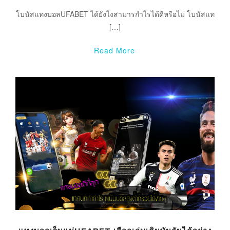
โบนัสแทงบอลUFABET ได้ยังไงสามารกำไรได้ดีหรือไม่ โบนัสแท
[…]
Read More