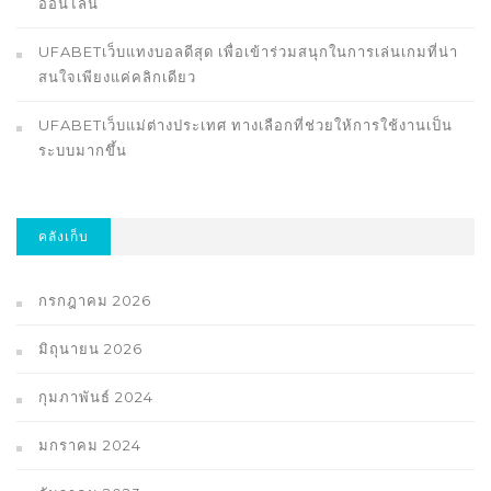
ออนไลน์
UFABETเว็บแทงบอลดีสุด เพื่อเข้าร่วมสนุกในการเล่นเกมที่น่า
สนใจเพียงแค่คลิกเดียว
UFABETเว็บแม่ต่างประเทศ ทางเลือกที่ช่วยให้การใช้งานเป็น
ระบบมากขึ้น
คลังเก็บ
กรกฎาคม 2026
มิถุนายน 2026
กุมภาพันธ์ 2024
มกราคม 2024