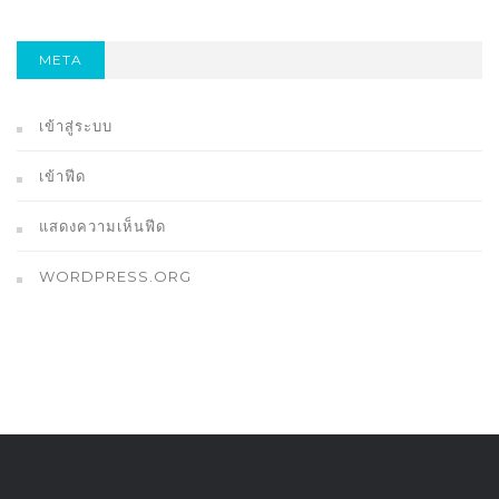
META
เข้าสู่ระบบ
เข้าฟีด
แสดงความเห็นฟีด
WORDPRESS.ORG