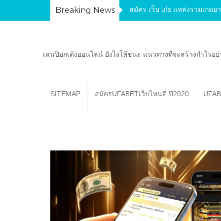
Skip
ครัน
ช่องทางติดต่อ ufabet มีกี่ช่
Breaking News
to
content
เล่นป๊อกเด้งออนไลน์ ยังไงให้ชนะ แนวทางที่จะสร้างกำไรอย่าง
SITEMAP
สมัครUFABETเว็บไหนดี ปี2020
UFABE