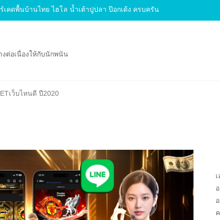
องทาง เลือกใช้แบบไหนให้เหมาะกับปัญหา
ต่อเนื่องให้กับนักพนัน
Tเว็บไหนดี ปี2020
เ
อ
อ
ค