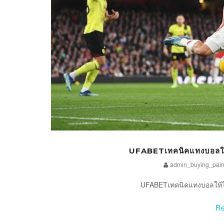
UFABETเทคนิคแทงบอลให้ไ
admin_buying_pain
UFABETเทคนิคแทงบอลให้ได้เ
R