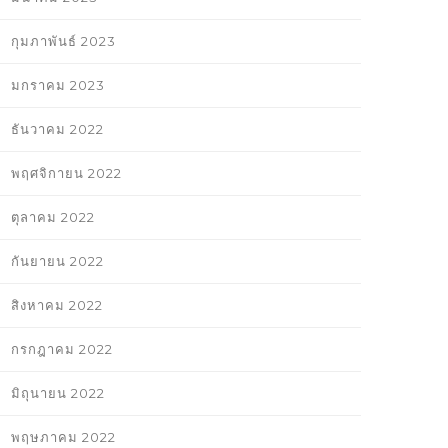
กุมภาพันธ์ 2023
มกราคม 2023
ธันวาคม 2022
พฤศจิกายน 2022
ตุลาคม 2022
กันยายน 2022
สิงหาคม 2022
กรกฎาคม 2022
มิถุนายน 2022
พฤษภาคม 2022