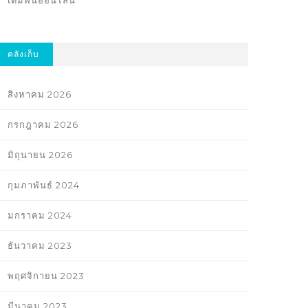
เดิมพันออนไลน์
คลังเก็บ
สิงหาคม 2026
กรกฎาคม 2026
มิถุนายน 2026
กุมภาพันธ์ 2024
มกราคม 2024
ธันวาคม 2023
พฤศจิกายน 2023
มีนาคม 2023