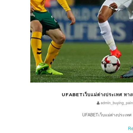
UFABETเว็บแม่ต่างประเทศ ทางเลื
admin_buying_pain_
UFABETเว็บแม่ต่างประเทศ ส
R