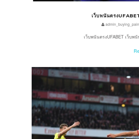
เว็บพนันตรงUFABET 
admin_buying_pain
เว็บพนันตรงUFABET เว็บพนัน
R