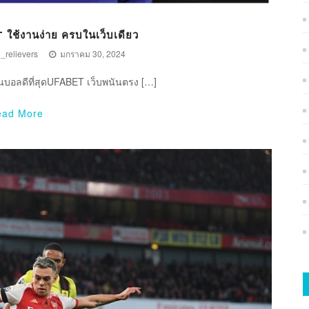
ใช้งานง่าย ครบในเว็บเดียว
_relievers
มกราคม 30, 2024
บอลดีที่สุดUFABET เว็บพนันตรง […]
ead More