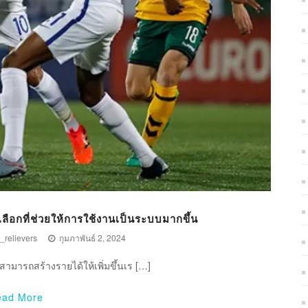
อกที่ช่วยให้การใช้งานเป็นระบบมากขึ้น
relievers
กุมภาพันธ์ 2, 2024
ามารถสร้างรายได้ให้เพิ่มขึ้นเร […]
ead More