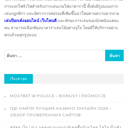
การแจกไพ่จั่วไพ่สำหรับการเล่นเกมไพ่บาคาร่านี้ ทั้งยังมีรูปแบบการ
เล่นกฎกติกา และอัตราการต่อรองที่เพิ่มขึ้นมาใหม่ตามความยากง่าย
เล่นป๊อกเด้งออนไลน์ เว็บไหนดี
และทักษะการเล่นของนักพนันแต่ละ
คน สามารถเลือกห้องบาคาร่าเล่นได้อย่างจุใจ โดยมีให้บริการอย่าง
ครบถ้วนทุกรูปแบบ
เรื่องล่าสุด
MOSTBET W POLSCE – BONUSY I PROMOCJE
ГДЕ НАЙТИ ЛУЧШИЕ КАЗИНО ОНЛАЙН 2026 –
ОБЗОР ПРОВЕРЕННЫХ САЙТОВ
สมัคร เว็บ UFA แหล่งรวมเกมอาร์เคดพื้นบ้านไทย ไฮโล น้ำเต้า