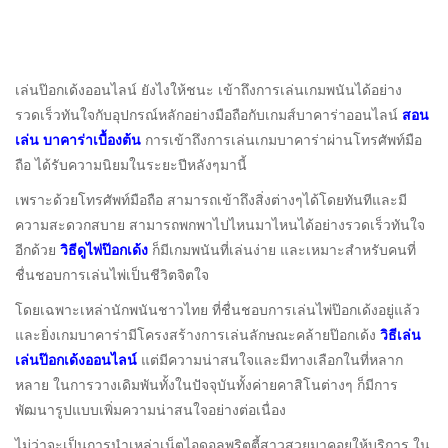
เล่นป๊อกเด้งออนไลน์ ยังไงให้ชนะ เข้าถึงการเล่นเกมพนันได้อย่าง
รวดเร็วทันใจกับอุปกรณ์หลักอย่างมือถือกับเกมส์บาคาร่าออนไลน์
สอน
เล่น บาคาร่าเบื้องต้น
การเข้าถึงการเล่นเกมบาคาร่าผ่านโทรศัพท์มือ
ถือ ได้รับความนิยมในระยะปีหลังๆมานี้
เพราะด้วยโทรศัพท์มือถือ สามารถเข้าถึงสิ่งต่างๆได้โดยทันทีและมี
ความสะดวกสบาย สามารถพกพาไปไหนมาไหนได้อย่างรวดเร็วทันใจ
อีกด้วย
วิธีดูไพ่ป๊อกเด้ง
ก็มีเกมพนันที่เล่นง่าย และเหมาะสำหรับคนที่
ชื่นชอบการเล่นไพ่เป็นชีวิตจิตใจ
โดยเฉพาะเหล่านักพนันชาวไทย ที่ชื่นชอบการเล่นไพ่ป๊อกเด้งอยู่แล้ว
และยิ่งเกมบาคาร่ามีโครงสร้างการเล่นลักษณะคล้ายป๊อกเด้ง
วิธีเล่น
เล่นป๊อกเด้งออนไลน์
แต่มีความน่าสนใจและมีทางเลือกในที่หลาก
หลาย ในการวางเดิมพันทั้งในปัจจุบันทั้งค่ายคาสิโนต่างๆ ก็มีการ
พัฒนารูปแบบเพิ่มความน่าสนใจอย่างต่อเนื่อง
ไม่ว่าจะเป็นการนำเหล่าเน็ตไอดอลพริตตี้สาวสวยมาคอยให้บริการ ใน