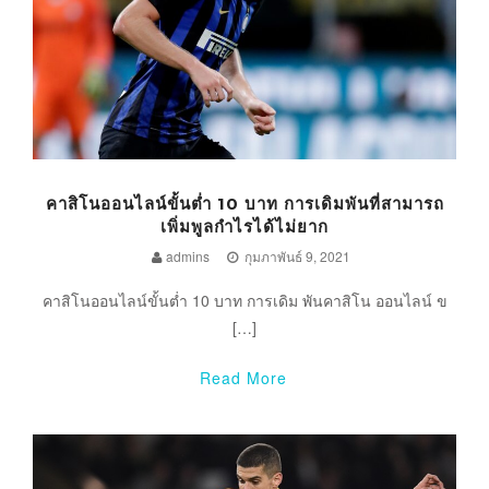
คาสิโนออนไลน์ขั้นต่ำ 10 บาท การเดิมพันที่สามารถ
เพิ่มพูลกำไรได้ไม่ยาก
admins
กุมภาพันธ์ 9, 2021
คาสิโนออนไลน์ขั้นต่ำ 10 บาท การเดิม พันคาสิโน ออนไลน์ ข
[…]
Read More