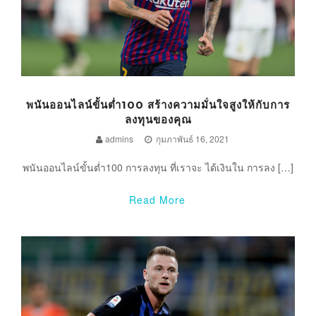
พนันออนไลน์ขั้นต่ำ100 สร้างความมั่นใจสูงให้กับการ
ลงทุนของคุณ
admins
กุมภาพันธ์ 16, 2021
พนันออนไลน์ขั้นต่ำ100 การลงทุน ที่เราจะ ได้เงินใน การลง […]
Read More