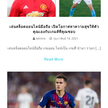
เล่นสล็อตออนไลน์มือถือ เปิดโอกาสหาความสุขให้ตัว
คุณเองกับเกมส์ที่คุณชอบ
admins
กุมภาพันธ์ 18, 2021
เล่นสล็อตออนไลน์มือถือ เกมออน ไลน์เป็น เกมที่ นำมา รวมก […]
Read More