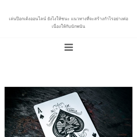
Skip
to
content
เล่นป๊อกเด้งออนไลน์ ยังไงให้ชนะ แนวทางที่จะสร้างกำไรอย่างต่อ
เนื่องให้กับนักพนัน