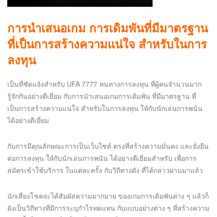
การนำเสนอเกม การเดิมพันที่มีมาตรฐาน
ที่เป็นการสร้างความแน่ใจ สำหรับในการ
ลงทุน
เป็นที่ชัดแจ้งสำหรับ UFA 7777 หนทางการลงทุน ที่ผู้คนจำนวนมาก
รู้จักกันอย่างดีเยี่ยม กับการนำเสนอเกมการเดิมพัน ที่มีมาตรฐาน ที่
เป็นการสร้างความแน่ใจ สำหรับในการลงทุน ให้กับนักเล่นการพนัน
ได้อย่างดีเยี่ยม
กับการมีคุณลักษณะการเป็นเว็บไซต์ ตรงที่สร้างความมั่นคง และยั่งยืน
ต่อการลงทุน ให้กับนักเล่นการพนัน ได้อย่างดีเยี่ยมสำหรับ เพื่อการ
สมัครเข้าใช้บริการ ในแต่ละครั้ง กับวิถีทางดัง ที่ได้กล่าวผ่านมาแล้ว
นักเสี่ยงโชคจะได้สัมผัสความมากมาย ของเกมการเดิมพันต่าง ๆ แล้วก็
ยังเป็นวิถีทางที่มีการระบุกำไรทดแทน กับแบบอย่างต่าง ๆ ที่สร้างความ