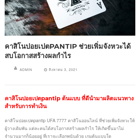
คาสิโนปอยเปตPANTIP ช่วยเพิ่มจังหวะได้
สบโอกาสสร้างผลกำไร
ADMIN
สิงหาคม 3, 2021
คาสิโนปอยเปตpantip ต้นแบบ ที่ดีนำมาผลิตแนวทาง
สำหรับการทำเงิน
คาสิโนปอยเปตpantip UFA 7777 คาสิโนออนไลน์ ที่ช่วยเพิ่มจังหวะให้
ผู้วางเดิมพัน แต่ละคนได้สบโอกาสสร้างผลกำไร ให้เกิดขึ้นมาไม่
จำนวนมากก็น้อยอยู่ ที่เราจะเลือกพนันด้วย เกมต้นแบบใด