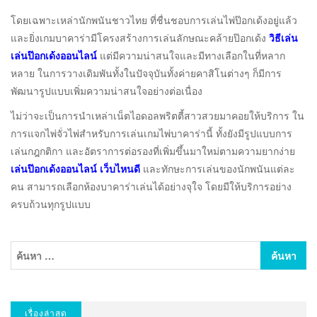
โดยเฉพาะเหล่านักพนันชาวไทย ที่ชื่นชอบการเล่นไพ่ป๊อกเด้งอยู่แล้ว
และยิ่งเกมบาคาร่ามีโครงสร้างการเล่นลักษณะคล้ายป๊อกเด้ง
วิธีเล่น
เล่นป๊อกเด้งออนไลน์
แต่มีความน่าสนใจและมีทางเลือกในที่หลาก
หลาย ในการวางเดิมพันทั้งในปัจจุบันทั้งค่ายคาสิโนต่างๆ ก็มีการ
พัฒนารูปแบบเพิ่มความน่าสนใจอย่างต่อเนื่อง
ไม่ว่าจะเป็นการนำเหล่าเน็ตไอดอลพริตตี้สาวสวยมาคอยให้บริการ ใน
การแจกไพ่จั่วไพ่สำหรับการเล่นเกมไพ่บาคาร่านี้ ทั้งยังมีรูปแบบการ
เล่นกฎกติกา และอัตราการต่อรองที่เพิ่มขึ้นมาใหม่ตามความยากง่าย
เล่นป๊อกเด้งออนไลน์ เว็บไหนดี
และทักษะการเล่นของนักพนันแต่ละ
คน สามารถเลือกห้องบาคาร่าเล่นได้อย่างจุใจ โดยมีให้บริการอย่าง
ครบถ้วนทุกรูปแบบ
เรื่องล่าสุด