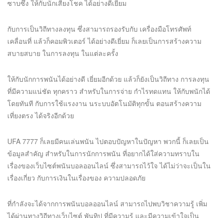
ซาบซึ้ง ให้กับนักเสี่ยงโชค ได้อย่างดีเยี่ยม
กับการเป็นวิถีทางลงทุน ซึ่งสามารถรองรับกับ เครื่องมือโทรศัพท์
เคลื่อนที่ แล้วก็คอมพิวเตอร์ ได้อย่างดีเยี่ยม ก็เลยเป็นการสร้างความ
สบายสบาย ในการลงทุน ในแต่ละครั้ง
ให้กับนักการพนันได้อย่างดี เยี่ยมอีกด้วย แล้วก็ยังเป็นวิถีทาง การลงทุน
ที่มีความแน่ชัด ทุกคราว สำหรับในการจ่าย กำไรทดแทน ให้กับพนักได้
โดยทันที กับการใช้แรงงาน นระบบอัตโนมัติทุกขั้น ตอนสร้างความ
เที่ยงตรง ได้จริงอีกด้วย
UFA 7777 ก็เลยมีคนเล่นพนัน ไปตอบปัญหาในปัญหา พวกนี้ ก็เลยเป็น
ข้อมูลสำคัญ สำหรับในการนักการพนัน ที่อยากได้ใส่ความทราบใน
เรื่องของเว็บไซต์พนันบอลออนไลน์ ซึ่งสามารถไว้ใจ ได้ไม่ว่าจะเป็นใน
เรื่องเกี่ยว กับการเงินในเรื่องของ ความปลอดภัย
ที่กำลังจะได้จากการพนันบอลออนไลน์ สามารถไปพบวิชาความรู้ เพิ่ม
ได้ผ่านทางวิถีทางเว็บไซต์ พันทิป ที่มีความรู้ และมีความเข้าใจเป็น