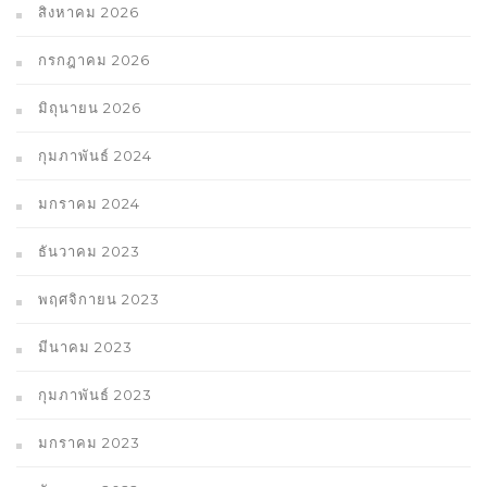
สิงหาคม 2026
กรกฎาคม 2026
มิถุนายน 2026
กุมภาพันธ์ 2024
มกราคม 2024
ธันวาคม 2023
พฤศจิกายน 2023
มีนาคม 2023
กุมภาพันธ์ 2023
มกราคม 2023