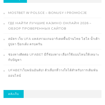
MOSTBET W POLSCE – BONUSY I PROMOCJE
ГДЕ НАЙТИ ЛУЧШИЕ КАЗИНО ОНЛАЙН 2026 –
ОБЗОР ПРОВЕРЕННЫХ САЙТОВ
สมัคร เว็บ UFA แหล่งรวมเกมอาร์เคดพื้นบ้านไทย ไฮโล น้ำเต้า
ปูปลา ป๊อกเด้ง ครบครัน
ช่องทางติดต่อ UFABET มีกี่ช่องทาง เลือกใช้แบบไหนให้เหมาะ
กับปัญหา
UFABETเว็บพนันอันดับ1 ตัวเลือกที่วางใจได้สำหรับการเดิมพัน
ออนไลน์
คลังเก็บ