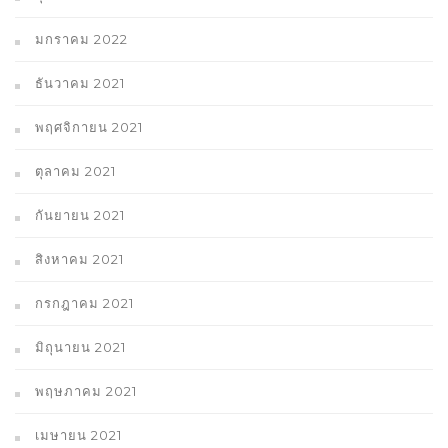
มกราคม 2022
ธันวาคม 2021
พฤศจิกายน 2021
ตุลาคม 2021
กันยายน 2021
สิงหาคม 2021
กรกฎาคม 2021
มิถุนายน 2021
พฤษภาคม 2021
เมษายน 2021