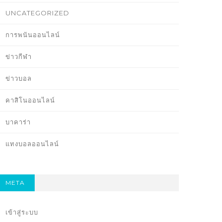
UNCATEGORIZED
การพนันออนไลน์
ข่าวกีฬา
ข่าวบอล
คาสิโนออนไลน์
บาคาร่า
แทงบอลออนไลน์
META
เข้าสู่ระบบ