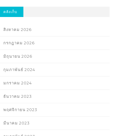
คลังเก็บ
สิงหาคม 2026
กรกฎาคม 2026
มิถุนายน 2026
กุมภาพันธ์ 2024
มกราคม 2024
ธันวาคม 2023
พฤศจิกายน 2023
มีนาคม 2023