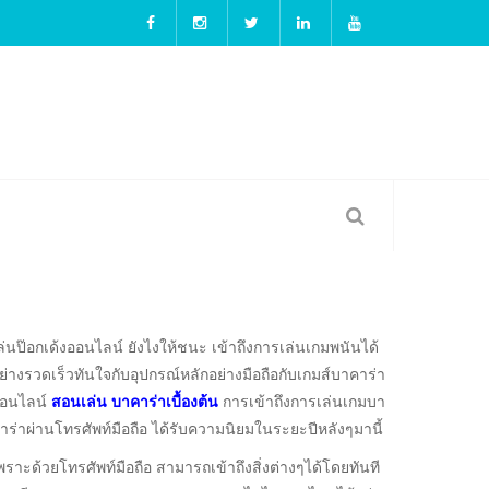
ช่องทางติดต่อ ufabet มีกี่ช่องทาง เลือกใช้แบบไหนให้
ล่นป๊อกเด้งออนไลน์ ยังไงให้ชนะ เข้าถึงการเล่นเกมพนันได้
ย่างรวดเร็วทันใจกับอุปกรณ์หลักอย่างมือถือกับเกมส์บาคาร่า
อนไลน์
สอนเล่น บาคาร่าเบื้องต้น
การเข้าถึงการเล่นเกมบา
าร่าผ่านโทรศัพท์มือถือ ได้รับความนิยมในระยะปีหลังๆมานี้
พราะด้วยโทรศัพท์มือถือ สามารถเข้าถึงสิ่งต่างๆได้โดยทันที