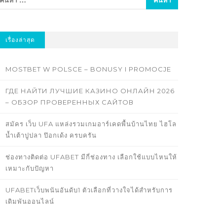
เรื่องล่าสุด
MOSTBET W POLSCE – BONUSY I PROMOCJE
ГДЕ НАЙТИ ЛУЧШИЕ КАЗИНО ОНЛАЙН 2026
– ОБЗОР ПРОВЕРЕННЫХ САЙТОВ
สมัคร เว็บ UFA แหล่งรวมเกมอาร์เคดพื้นบ้านไทย ไฮโล
น้ำเต้าปูปลา ป๊อกเด้ง ครบครัน
ช่องทางติดต่อ UFABET มีกี่ช่องทาง เลือกใช้แบบไหนให้
เหมาะกับปัญหา
UFABETเว็บพนันอันดับ1 ตัวเลือกที่วางใจได้สำหรับการ
เดิมพันออนไลน์