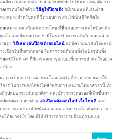
ละมีความสะดวกสบาย สามารถพกพาไปไหนมาไหนได้อย่าง
วดเร็วทันใจอีกด้วย
วิธีดูไพ่ป๊อกเด้ง
ก็มีเกมพนันที่เล่นง่าย
ละเหมาะสำหรับคนที่ชื่นชอบการเล่นไพ่เป็นชีวิตจิตใจ
ดยเฉพาะเหล่านักพนันชาวไทย ที่ชื่นชอบการเล่นไพ่ป๊อกเด้ง
ยู่แล้ว และยิ่งเกมบาคาร่ามีโครงสร้างการเล่นลักษณะคล้าย
๊อกเด้ง
วิธีเล่น เล่นป๊อกเด้งออนไลน์
แต่มีความน่าสนใจและมี
างเลือกในที่หลากหลาย ในการวางเดิมพันทั้งในปัจจุบันทั้ง
่ายคาสิโนต่างๆ ก็มีการพัฒนารูปแบบเพิ่มความน่าสนใจอย่าง
่อเนื่อง
ม่ว่าจะเป็นการนำเหล่าเน็ตไอดอลพริตตี้สาวสวยมาคอยให้
ริการ ในการแจกไพ่จั่วไพ่สำหรับการเล่นเกมไพ่บาคาร่านี้ ทั้ง
ังมีรูปแบบการเล่นกฎกติกา และอัตราการต่อรองที่เพิ่มขึ้นมา
หม่ตามความยากง่าย
เล่นป๊อกเด้งออนไลน์ เว็บไหนดี
และ
ักษะการเล่นของนักพนันแต่ละคน สามารถเลือกห้องบาคาร่า
ล่นได้อย่างจุใจ โดยมีให้บริการอย่างครบถ้วนทุกรูปแบบ