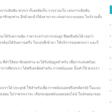
ล่นการเดิมพัน พวกเราก็เลยจัดเก็บ รวบรวมเว็บ เล่นการเดิมพัน
ก่สมาชิกทุกท่าน อีกด้วยแล้วก็ยังสามารถ เล่นผ่านระบบออน ไลน์รวมทั้ง
ะได้รับความคุ้ม ราคาระหว่างการเล่นสูง ที่สุดยืนยันได้ เลยว่า
วรต้องได้รับความตรึง ใจแน่ๆที่เข้ามา ใช้บริการของพวกเรา และก็
 ที่ทำให้สมาชิกทุกท่าน จะได้รับข้อมูลสำหรับ เพื่อการเล่นพร้อม
่าการที่พวกเรา ได้ฟรีเครดิตสำหรับ การพนันบอล นั้นทำให้ พวกเรา
ี่พวกเราได้ ประยุกต์ ใช้สำหรับเพื่อ การพนันบอลฟรีเครดิต100 ในแบบ
งการลงทุน ไม่ว่าพวกเราจะ เลือกลงทุนพนันบอลออนไลน์ ในลักษณะของ