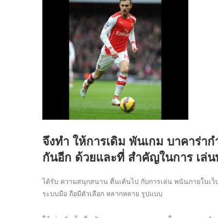
จึงทำ ให้การเดิม พันเกม บาคาร่ากำ
กันอีก ด้วยและที่ สำคัญในการ เล่น
ได้รับ ความสนุกสนาน ตื่นเต้นไป กับการเล่น พนันภายในเว็บ
ระบบมือ ถือมีตัวเลือก หลากหลาย รูปแบบ