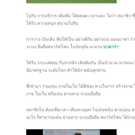
ไปกับ การบริการ เดิมพัน ได้ตลอด เวลาและ ไม่ว่า สมาชิก ช
ได้รับ ความสนุก สนานไปกับ
การวาง เงินเดิม พันได้เป็น อย่างดีกัน อย่างแน่ นอนบาคา 
ระบบ มือถือสมาร์ทโฟน ในปัจจุบัน มาแรง
บาคาร่า
ได้รับ กระแสตอบ รับจากนัก เดิมพันกัน เป็นจำนวน มากและ
มีมาตรฐาน ระดับโลก ทำให้นัก พนันทุกท่าน
ที่เข้ามา ร่วมเล่น ภายในเว็บ ได้มีช่อง ทางในการ สร้างรา
ภาย ในเว็บ หรือเล่น ผ่านทาง ระบบมือถือ
สมาชิกไม่ ต้องเสียเวลา เดินทางออก ไปเล่นพนัน ตามบ่อน หรื
อะไร ก็สามารถเล่น ผ่านทาง ระบบมือถือ สมาร์ทโฟน ได้ง่าย