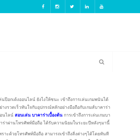
UFABETเว็บพนันอันดับ1 ตัวเลือกที่วางใจได้สำหรับการ
ล่นป๊อกเด้งออนไลน์ ยังไงให้ชนะ เข้าถึงการเล่นเกมพนันได้
ย่างรวดเร็วทันใจกับอุปกรณ์หลักอย่างมือถือกับเกมส์บาคาร่า
อนไลน์
สอนเล่น บาคาร่าเบื้องต้น
การเข้าถึงการเล่นเกมบา
าร่าผ่านโทรศัพท์มือถือ ได้รับความนิยมในระยะปีหลังๆมานี้
พราะด้วยโทรศัพท์มือถือ สามารถเข้าถึงสิ่งต่างๆได้โดยทันที