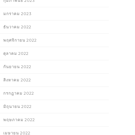
กุมภาพันธ์ 2023
มกราคม 2023
ธันวาคม 2022
พฤศจิกายน 2022
ตุลาคม 2022
กันยายน 2022
สิงหาคม 2022
กรกฎาคม 2022
มิถุนายน 2022
พฤษภาคม 2022
เมษายน 2022