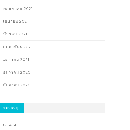
พฤษภาคม 2021
เมษายน 2021
มีนาคม 2021
กุมภาพันธ์ 2021
มกราคม 2021
ธันวาคม 2020
กันยายน 2020
หมวดหมู่
UFABET