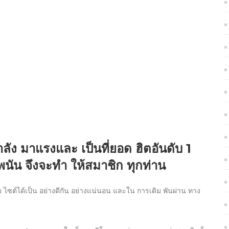
ลัง มาแรงและ เป็นที่ยอด ฮิตอันดับ 1
พนัน จึงจะทำ ให้สมาชิก ทุกท่าน
 ไซต์ได้เป็น อย่างดีกัน อย่างแน่นอน และใน การเดิม พันผ่าน ทาง