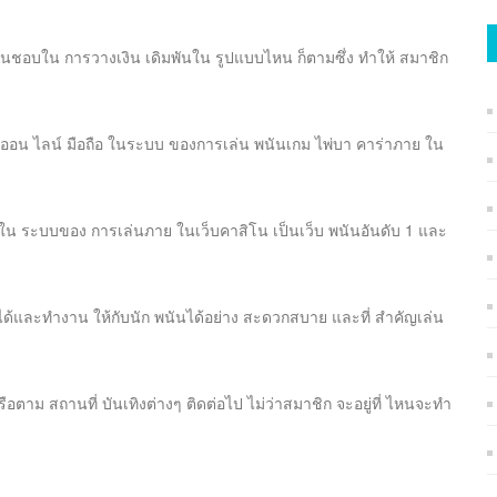
ื่นชอบใน การวางเงิน เดิมพันใน รูปแบบไหน ก็ตามซึ่ง ทำให้ สมาชิก
ร่าออน ไลน์ มือถือ ในระบบ ของการเล่น พนันเกม ไพ่บา คาร่าภาย ใน
ใน ระบบของ การเล่นภาย ในเว็บคาสิโน เป็นเว็บ พนันอันดับ 1 และ
ย ได้และทำงาน ให้กับนัก พนันได้อย่าง สะดวกสบาย และที่ สำคัญเล่น
อตาม สถานที่ บันเทิงต่างๆ ติดต่อไป ไม่ว่าสมาชิก จะอยู่ที่ ไหนจะทำ