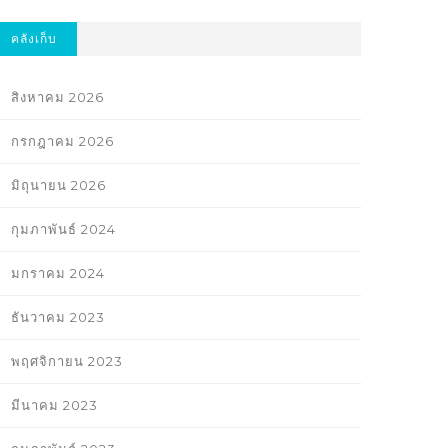
คลังเก็บ
สิงหาคม 2026
กรกฎาคม 2026
มิถุนายน 2026
กุมภาพันธ์ 2024
มกราคม 2024
ธันวาคม 2023
พฤศจิกายน 2023
มีนาคม 2023