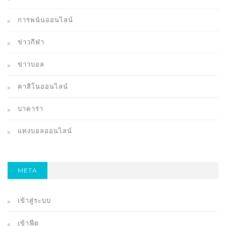
การพนันออนไลน์
ข่าวกีฬา
ข่าวบอล
คาสิโนออนไลน์
บาคาร่า
แทงบอลออนไลน์
META
เข้าสู่ระบบ
เข้าฟีด