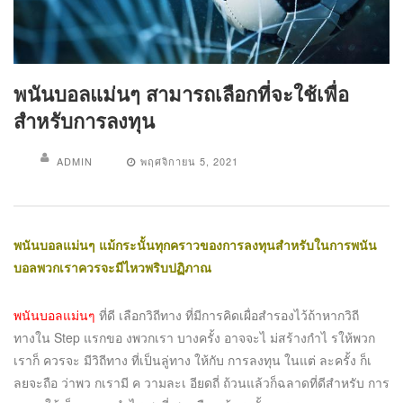
พนันบอลแม่นๆ สามารถเลือกที่จะใช้เพื่อ
สำหรับการลงทุน
ADMIN
พฤศจิกายน 5, 2021
พนันบอลแม่นๆ แม้กระนั้นทุกคราวของการลงทุนสำหรับในการพนัน
บอลพวกเราควรจะมีไหวพริบปฏิภาณ
พนันบอลแม่นๆ
ที่ดี เลือกวิถีทาง ที่มีการคิดเผื่อสำรองไว้ถ้าหากวิถี
ทางใน Step แรกขอ งพวกเรา บางครั้ง อาจจะไ ม่สร้างกำไ รให้พวก
เราก็ ควรจะ มีวิถีทาง ที่เป็นลู่ทาง ให้กับ การลงทุน ในแต่ ละครั้ง ก็เ
ลยจะถือ ว่าพว กเรามี ค วามละเ อียดถี่ ถ้วนแล้วก็ฉลาดที่ดีสำหรับ การ