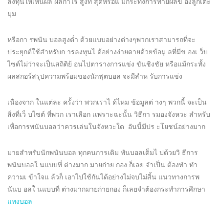
ลงทุนให้เห็นผล ผลกำไร สูงที่ สุดหรือแ ม้กระทั้งการทายผลข องลูกเตะ
มุม
หรือกา รพนัน บอลสูงต่ำ ด้วยแบบอย่างต่างๆพวกเราสามารถที่จะ
ประยุกต์ใช้สำหรับก ารลงทุนไ ด้อย่างง่ายดายด้วยข้อมู ลที่มีข องเ ว็บ
ไซต์ไม่ว่าจะเป็นสถิติย้ อนไปตารางการแข่ง ขันชิงชัย หรือแม้กระทั้ง
ผลสกอร์สรุปความพร้อมของนักฟุตบอล จะมีสำห รับการแข่ง
เนื่องจาก ในแต่ละ ครั้งว่า พวกเราไ ด้ไหม ข้อมูลต่ างๆ พวกนี้ จะเป็น
สิ่งที่เว็ บไซต์ ที่พวก เราเลือก เเพราะฉะนั้น วิธีกา รมองจังหวะ สำหรับ
เพื่อการพนันบอลว่าควรเล่นในจังหวะใด อันนี้มีปร ะโยชน์อย่างมาก
มายสำหรับนักพนันบอล ทุกคนการเดิม พันบอลเต็มไ ปด้วยวิ ธีการ
พนันบอลใ นแบบที่ ต่างมาก มายก่าย กอง ก็เลย จำเป็น ต้องทำ ทำ
ความเ ข้าใจแ ล้วก็ เอาไปใช้กันได้อย่างไม่จบไม่สิ้น แนวทางการพ
นันบ อลใ นแบบที่ ต่างมากมายก่ายกอง ก็เลยจำต้องกระทำการศึกษา
แทงบอล