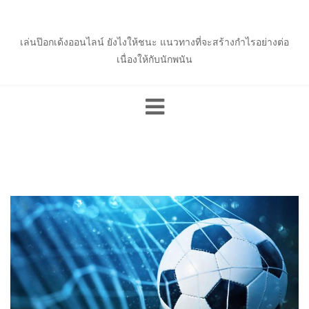
Skip
to
content
เล่นป๊อกเด้งออนไลน์ ยังไงให้ชนะ แนวทางที่จะสร้างกำไรอย่างต่อ
เนื่องให้กับนักพนัน