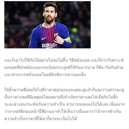
และก็เอาไปใช้กันได้อย่างไม่จบไม่สิ้น วิธีพนันบอล และก็การวิเคราะห์
ผลบอลที่นักพนันบอลเก่งๆนิยมประยุกต์ใช้กันมากมาย ก็คือ เริ่มกันด้วย
แนวทางการพนันบอลโดยพินิจพิจารณาบอลเต็ง
ให้ย้ำความพึงพอใจไปที่ราคาต่อรองของแต่ละคู่แล้วก็มองว่าแต่ว่าละคู่
นั้นราคาแพงที่มีเหตุผลไหมหมายถึงถ้าเกิดราคาแพงไล่เลี่ยกันไม่ทิ้ง
ระยะห่างจนกระทั่งเกินความจำเป็น สามารถแทงลงไปได้เลย เนื่องจาก
ว่าจากสถิติก่อนหน้านี้ที่ผ่านมาทำให้เห็นว่าเนื่องจากว่าถ้าหากช้าเกิน
ความจำเป็นราคาที่ได้มาก็อาจจะเป็นไปได้