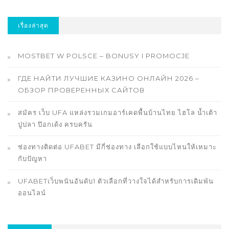
เรื่องล่าสุด
MOSTBET W POLSCE – BONUSY I PROMOCJE
ГДЕ НАЙТИ ЛУЧШИЕ КАЗИНО ОНЛАЙН 2026 –
ОБЗОР ПРОВЕРЕННЫХ САЙТОВ
สมัคร เว็บ UFA แหล่งรวมเกมอาร์เคดพื้นบ้านไทย ไฮโล น้ำเต้า
ปูปลา ป๊อกเด้ง ครบครัน
ช่องทางติดต่อ UFABET มีกี่ช่องทาง เลือกใช้แบบไหนให้เหมาะ
กับปัญหา
UFABETเว็บพนันอันดับ1 ตัวเลือกที่วางใจได้สำหรับการเดิมพัน
ออนไลน์