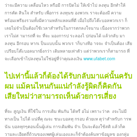
ว่าจะมีความ เคลื่อนไหว หรือมี การปิดไม่ ให้เข้าไป ลงทุน อีกทำให้
การตัด สินใจ สำหรับ เพื่อการ ลงทุนข องพวกเ ราจะต้องมี ความ
พร้อมเพรียงรวมทั้งมีความหลักแหลมที่ดี เมื่อไปถึงโต๊ะบอลพวกเรา ก็
เลยไม่จำเป็นต้องใช้เวลาสำหรับในการตกลงใจนาน เนื่องจากว่าพวก
เราไม่ส ามารถที่ จะ ที่จะ มองการป ระลองไ ปก่อนได้ แล้วกลับ มา
ลงทุน อีกรอบ หากเ ป็นแบบนั้น พวกเร าก็บางทีอ าจจะ จำเป็นต้อง เสีย
เปรียบโต๊ะบอลมากยิ่งกว่า เดิมหลายเท่าตัว แต่ว่าพวกเราก็สามารถ ที่
จะเลือกเข้าไปลงทุนไม่ใช่อยู่ที่ว่าคุณลงเงิน
www.ufabet.com
ไปเท่านี้แล้วก็ต้องได้รับกลับมาแค่นั้นครับ
ผม แม้คนไหนกันแน่กำลังรู้ผิดก็คิดกัน
เสียใหม่ว่าสามารถเห็นด้วยการเสี่ยง
ที่จะ สูญเงิน ที่ใช้ใน การเดิม พันกัน ได้หรื อไม่ เพราะว่าค งจะไม่มี
ทางเป็น ไปได้ แน่ที่คุ ณจะ ชนะบอลทุ กรอบ ด้วยเห ตุว่าสำหรับก ารพ
นัน บอลทุกๆตอนนั้นผู้เล่น การเดิมพัน จำเ ป็นจะต้องใช้สติ แล้วก็ค
วามละเอียดถี่ถ้วนของเพศผู้เล่นเองและก็จำต้องค้นหาข้อมูลข องกลุ่ม