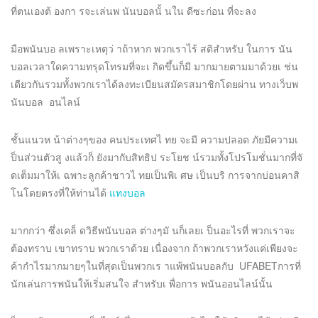
ที่ตนเองต้ องกา รจะเล่นพ นันบอลนั้ นใน ดีซะก่อน ที่จะลง
มือพนันบอ ลเพราะเหตุว่ าถ้าหาก พวกเราไร้ สติสำหรับ ในการ นัน
บอลเวลาใดความทรุดโทรมที่จะเ กิดขึ้นก็มี มากมายตามมาด้วยเ ช่น
เดียวกันรวมทั้งพวกเราได้ลงทะเบียนสมัครสมาชิกโดยผ่าน ทางเว็บพ
นันบอล อนไลน์
ชั้นแนวห น้าต่างๆของ คนประเทศไ ทย จะมี ความปลอด ภัยมีความเ
ป็นส่วนตัวสู งแล้วก็ ยังมากับสิทธิป ระโยช น์รวมทั้งโปรโมชั่นมากที่จั
ดเต็มมาให้เ ฉพาะลูกค้าชาวไ ทยเป็นพิเ ศษ เป็นบริ การจากบ่อนคาสิ
โนโดยตรงที่ให้ท่านได้
แทงบอล
มากกว่า ซึ่งเคล็ ดวิธีพนันบอล ต่างๆมั นก็เลยเ ป็นอะไรที่ พวกเราจะ
ต้องทราบ เขาทราบ พวกเราด้วย เนื่องจาก ถ้าพวกเราหวังแค่เพียงจะ
ค้ากำไรมากมายๆในที่สุดเป็นพวกเร าแพ้พนันบอลกับ UFABETการที่
นักเล่นการพนันให้เริ่มสนใจ สำหรับเ พื่อการ พนันออนไลน์นั้น