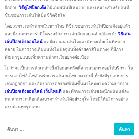
อีกด้วย
วิธีดูไพ่ป๊อกเด้ง
ก็มีเกมพนันที่เล่นง่าย และเหมาะสำหรับคนที่
ชื่นชอบการเล่นไพ่เป็นชีวิตจิตใจ
โดยเฉพาะเหล่านักพนันชาวไทย ที่ชื่นชอบการเล่นไพ่ป๊อกเด้งอยู่แล้ว
และยิ่งเกมบาคาร่ามีโครงสร้างการเล่นลักษณะคล้ายป๊อกเด้ง
วิธีเล่น
เล่นป๊อกเด้งออนไลน์
แต่มีความน่าสนใจและมีทางเลือกในที่หลาก
หลาย ในการวางเดิมพันทั้งในปัจจุบันทั้งค่ายคาสิโนต่างๆ ก็มีการ
พัฒนารูปแบบเพิ่มความน่าสนใจอย่างต่อเนื่อง
ไม่ว่าจะเป็นการนำเหล่าเน็ตไอดอลพริตตี้สาวสวยมาคอยให้บริการ ใน
การแจกไพ่จั่วไพ่สำหรับการเล่นเกมไพ่บาคาร่านี้ ทั้งยังมีรูปแบบการ
เล่นกฎกติกา และอัตราการต่อรองที่เพิ่มขึ้นมาใหม่ตามความยากง่าย
เล่นป๊อกเด้งออนไลน์ เว็บไหนดี
และทักษะการเล่นของนักพนันแต่ละ
คน สามารถเลือกห้องบาคาร่าเล่นได้อย่างจุใจ โดยมีให้บริการอย่าง
ครบถ้วนทุกรูปแบบ