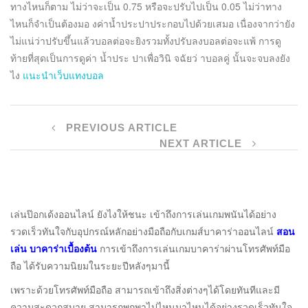
ทางไหนก็ตาม ไม่ว่าจะเป็น 0.75 หรือจะปรับไปเป็น 0.05 ไม่ว่าทาง
ไหนก็จำเป็นต้องมอ งค่าน้ำประปาประกอบไปด้วยเสมอ เนื่องจากว่ายัง
ไม่แน่ว่าปรับขึ้นแล้วบอลต่อจะยิงรวมทั้งปรับลงบอลต่อจะแพ้ การดู
ท้ายที่สุดเป็นการดูค่า น้ำประ ปาเพื่อวินิ จฉัยว่ าบอลคู่ นั้นจะจบลงยัง
ไง
แนะนำเว็บแทงบอล
PREVIOUS ARTICLE
NEXT ARTICLE
เล่นป๊อกเด้งออนไลน์ ยังไงให้ชนะ เข้าถึงการเล่นเกมพนันได้อย่าง
รวดเร็วทันใจกับอุปกรณ์หลักอย่างมือถือกับเกมส์บาคาร่าออนไลน์
สอน
เล่น บาคาร่าเบื้องต้น
การเข้าถึงการเล่นเกมบาคาร่าผ่านโทรศัพท์มือ
ถือ ได้รับความนิยมในระยะปีหลังๆมานี้
เพราะด้วยโทรศัพท์มือถือ สามารถเข้าถึงสิ่งต่างๆได้โดยทันทีและมี
ความสะดวกสบาย สามารถพกพาไปไหนมาไหนได้อย่างรวดเร็วทันใจ