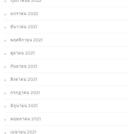
กุมภาพันธ์ 2022
มกราคม 2022
ธันวาคม 2021
พฤศจิกายน 2021
ตุลาคม 2021
กันยายน 2021
สิงหาคม 2021
กรกฎาคม 2021
มิถุนายน 2021
พฤษภาคม 2021
เมษายน 2021