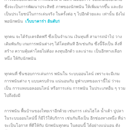
ซึ่งจะเป็นการพัฒนาประสิทธิ ภาพของนักพนัน ให้เพิ่มมากขึ้น และยัง
เป็นประโยชน์ในการเล่นจริง ในครั้งต่อ ๆ ไปอีกด้วยและ เท่านั้น ยังไม่
พอนักพนัน
เว็บบาคาร่า อันดับ1
ทุกคน จะได้รับเครดิตฟรี ซึ่งเป็นจำนวน เงินทุนที่ สามารถนำไป วาง
เดิมพันกับ เกมการพนันต่างๆ ได้โดยทันที อีกเช่นกัน ซึ่งนี้จึงเป็น สิ่งที่
สร้าง ความคุ้มค่าโดยไม่ต้อง ลงทุนอีกด้ว และน่าจะ เป็นอีกทางเลือก
หนึ่ง ให้กับนักพนัน
ทุกคนที่ ชื่นชอบการเล่นการ พนันใน ระบบออนไลน์ เพราะจะมีเกม
การพนันต่าง ๆ แบบครบถ้วน แน่นอนกับ ยูฟ่าเบทของเรานี้ไม่ ว่าจะ
เป็น การแทงบอลออนไลน์ หรือการเล่น การพนัน ในประเภทอื่น ๆ รวม
ไปถึงยังมี
การพนัน พื้นบ้านของไทยเราอีกด้วย เช่นการ เล่นไฮโล น้ำเต้า ปูปลา
ในระบบออนไลน์นี้ ก็มีไว้ให้บริการ เช่นกันจึงเป็น อีกช่องทางหนึ่ง ที่น่า
จะเป็นโอกาส ที่ดีให้กับ นักพนันทุกคน ในตอนนี้ ได้อย่างแน่นอน
ดัง