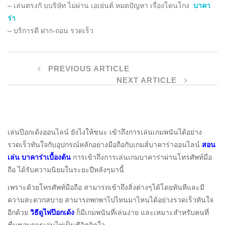
– เล่นตรงกั บบริษัท ไม่ผ่าน เอเย่นต์ หมดปัญหา เรื่องโดนโกง
บาคา
ร่า
– บริการดี ฝาก-ถอน รวดเร็ว
PREVIOUS ARTICLE
NEXT ARTICLE
เล่นป๊อกเด้งออนไลน์ ยังไงให้ชนะ เข้าถึงการเล่นเกมพนันได้อย่าง
รวดเร็วทันใจกับอุปกรณ์หลักอย่างมือถือกับเกมส์บาคาร่าออนไลน์
สอน
เล่น บาคาร่าเบื้องต้น
การเข้าถึงการเล่นเกมบาคาร่าผ่านโทรศัพท์มือ
ถือ ได้รับความนิยมในระยะปีหลังๆมานี้
เพราะด้วยโทรศัพท์มือถือ สามารถเข้าถึงสิ่งต่างๆได้โดยทันทีและมี
ความสะดวกสบาย สามารถพกพาไปไหนมาไหนได้อย่างรวดเร็วทันใจ
อีกด้วย
วิธีดูไพ่ป๊อกเด้ง
ก็มีเกมพนันที่เล่นง่าย และเหมาะสำหรับคนที่
ชื่นชอบการเล่นไพ่เป็นชีวิตจิตใจ