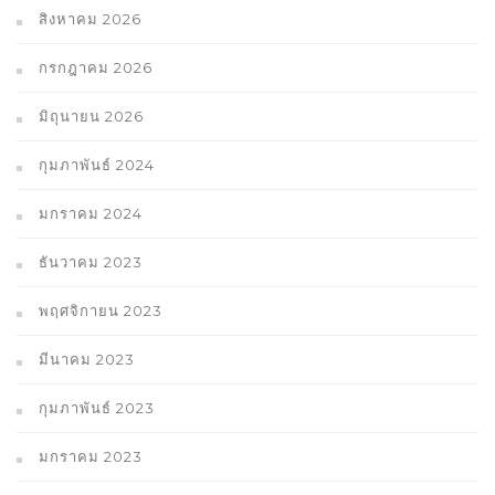
สิงหาคม 2026
กรกฎาคม 2026
มิถุนายน 2026
กุมภาพันธ์ 2024
มกราคม 2024
ธันวาคม 2023
พฤศจิกายน 2023
มีนาคม 2023
กุมภาพันธ์ 2023
มกราคม 2023