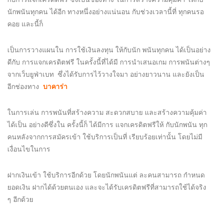
นักพนันทุกคน ได้อีก ทางหนึ่งอย่างแน่นอน กับช่วงเวลานี้ที่ ทุกคนรอ
คอย
และนี้ก็
เป็นการวางแผนใน การใช้เงินลงทุน ให้กับนัก พนันทุกคน ได้เป็นอย่าง
ดีกับ การแจกเครดิตฟรี ในครั้งนี้ที่ได้มี การนำเสนอเกม การพนันต่างๆ
จากเว็บยูฟ่าเบท ซึ่งได้รับการไว้วางใจมา อย่างยาวนาน และยังเป็น
อีกช่องทาง
บาคาร่า
ในการเล่น การพนันที่สร้างความ สะดวกสบาย และสร้างความคุ้มค่า
ได้เป็น อย่างดีซึ่งใน ครั้งนี้ก็ ได้มีการ แจกเครดิตฟรีให้ กับนักพนัน ทุก
คนหลังจากการสมัครเข้า ใช้บริการเป็นที่ เรียบร้อยเท่านั้น โดยไม่มี
เงื่อนไขในการ
ฝากเงินเข้า ใช้บริการอีกด้วย โดยนักพนันแต่ ละคนสามารถ กำหนด
ยอดเงิน ฝากได้ด้วยตนเอง และจะได้รับเครดิตฟรีที่สามารถใช้ได้จริง
ๆ อีกด้วย