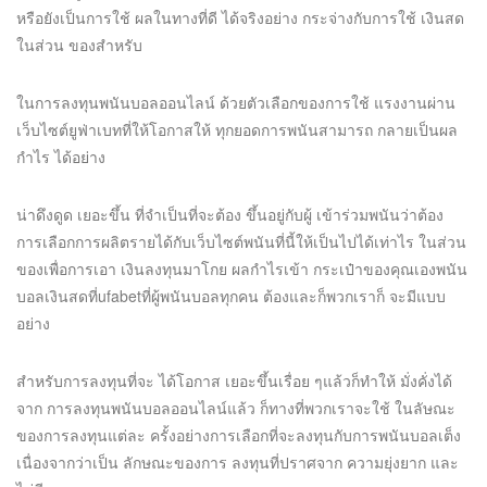
หรือยังเป็นการใช้ ผลในทางที่ดี ได้จริงอย่าง กระจ่างกับการใช้ เงินสด
ในส่วน ของสำหรับ
ในการลงทุนพนันบอลออนไลน์ ด้วยตัวเลือกของการใช้ แรงงานผ่าน
เว็บไซต์ยูฟ่าเบทที่ให้โอกาสให้ ทุกยอดการพนันสามารถ กลายเป็นผล
กำไร ได้อย่าง
น่าดึงดูด เยอะขึ้น ที่จำเป็นที่จะต้อง ขึ้นอยู่กับผู้ เข้าร่วมพนันว่าต้อง
การเลือกการผลิตรายได้กับเว็บไซต์พนันที่นี้ให้เป็นไปได้เท่าไร ในส่วน
ของเพื่อการเอา เงินลงทุนมาโกย ผลกำไรเข้า กระเป๋าของคุณเองพนัน
บอลเงินสดที่ufabetที่ผู้พนันบอลทุกคน ต้องและก็พวกเราก็ จะมีแบบ
อย่าง
สำหรับการลงทุนที่จะ ได้โอกาส เยอะขึ้นเรื่อย ๆแล้วก็ทำให้ มั่งคั่งได้
จาก การลงทุนพนันบอลออนไลน์แล้ว ก็ทางที่พวกเราจะใช้ ในลัษณะ
ของการลงทุนแต่ละ ครั้งอย่างการเลือกที่จะลงทุนกับการพนันบอลเต็ง
เนื่องจากว่าเป็น ลักษณะของการ ลงทุนที่ปราศจาก ความยุ่งยาก และ