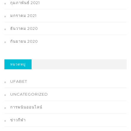
กุมภาพันธ์ 2021
มกราคม 2021
ธันวาคม 2020
กันยายน 2020
หมวดหมู่
UFABET
UNCATEGORIZED
การพนันออนไลน์
ข่าวกีฬา