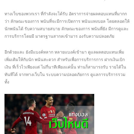
ทางเว็บของพวกเรา ที่กำลังจะได้รับ อัตราการจ่ายผลตอบแทนที่มากก
ว่า ลักษณะของการ พนันที่จะมีการเปิดการ พนันแทงบอล โดยตลอดให้
นักพนันได้ รับความสบายสบาย ลักษณะของการ พนันที่ยัง มีการดูและ
การบริการโดยมี มาตรฐานสากลเข้ามาร องรับความปลอดภัย
อีกด้วยและ ยังมีแบงค์หลาก หลายแบงค์เข้ามา ดูแลผลตอบแทนเพิ่ม
เพิ่มเติมให้กับนัก พนันสะดวก สำหรับเพื่อการบริการการ ฝากเงินเบิก
เงิน ที่เร็วไวเพียงแต่ ไม่กี่นาทีเพียงแค่นั้น ท่านก็สามารถรับ รายได้ใน
ทันทีได้ จากทางเว็บใน ระบบความปลอดภัยการ ดูแลการบริการรวม
ทั้ง