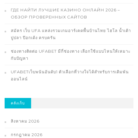
ГДЕ НАЙТИ ЛУЧШИЕ КАЗИНО ОНЛАЙН 2026 –
ОБЗОР ПРОВЕРЕННЫХ САЙТОВ
สมัคร เว็บ UFA แหล่งรวมเกมอาร์เคดพื้นบ้านไทย ไฮโล น้ำเต้า
ปูปลา ป๊อกเด้ง ครบครัน
ช่องทางติดต่อ UFABET มีกี่ช่องทาง เลือกใช้แบบไหนให้เหมาะ
กับปัญหา
UFABETเว็บพนันอันดับ1 ตัวเลือกที่วางใจได้สำหรับการเดิมพัน
ออนไลน์
คลังเก็บ
สิงหาคม 2026
กรกฎาคม 2026