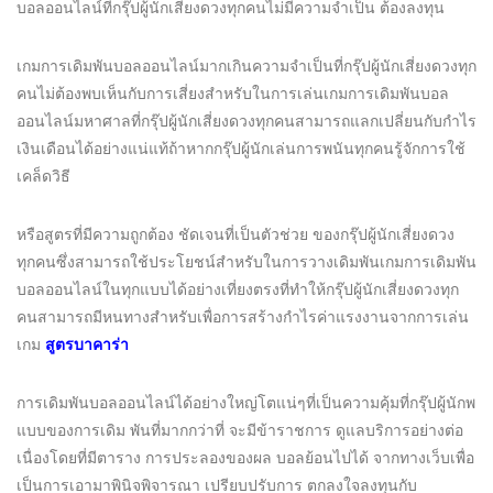
บอลออนไลน์ที่กรุ๊ปผู้นักเสี่ยงดวงทุกคนไม่มีความจำเป็น ต้องลงทุน
เกมการเดิมพันบอลออนไลน์มากเกินความจำเป็นที่กรุ๊ปผู้นักเสี่ยงดวงทุก
คนไม่ต้องพบเห็นกับการเสี่ยงสำหรับในการเล่นเกมการเดิมพันบอล
ออนไลน์มหาศาลที่กรุ๊ปผู้นักเสี่ยงดวงทุกคนสามารถแลกเปลี่ยนกับกำไร
เงินเดือนได้อย่างแน่แท้ถ้าหากกรุ๊ปผู้นักเล่นการพนันทุกคนรู้จักการใช้
เคล็ดวิธี
หรือสูตรที่มีความถูกต้อง ชัดเจนที่เป็นตัวช่วย ของกรุ๊ปผู้นักเสี่ยงดวง
ทุกคนซึ่งสามารถใช้ประโยชน์สำหรับในการวางเดิมพันเกมการเดิมพัน
บอลออนไลน์ในทุกแบบได้อย่างเที่ยงตรงที่ทำให้กรุ๊ปผู้นักเสี่ยงดวงทุก
คนสามารถมีหนทางสำหรับเพื่อการสร้างกำไรค่าแรงงานจากการเล่น
เกม
สูตรบาคาร่า
การเดิมพันบอลออนไลน์ได้อย่างใหญ่โตแน่ๆที่เป็นความคุ้มที่กรุ๊ปผู้นักพ
แบบของการเดิม พันที่มากกว่าที่ จะมีข้าราชการ ดูแลบริการอย่างต่อ
เนื่องโดยที่มีตาราง การประลองของผล บอลย้อนไปได้ จากทางเว็บเพื่อ
เป็นการเอามาพินิจพิจารณา เปรียบปรับการ ตกลงใจลงทุนกับ