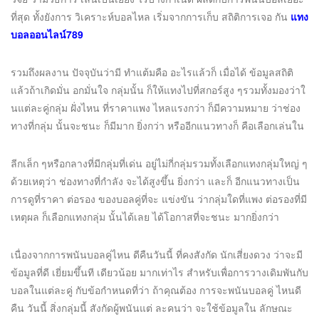
ที่สุด ทั้งยังการ วิเคราะห์บอลไหล เริ่มจากการเก็บ สถิติการเจอ กัน
แทง
บอลออนไลน์789
รวมถึงผลงาน ปัจจุบันว่ามี ทำแต้มคือ อะไรแล้วก็ เมื่อได้ ข้อมูลสถิติ
แล้วถ้าเกิดมั่น อกมั่นใจ กลุ่มนั้น ก็ให้แทงไปที่สกอร์สูง ๆรวมทั้งมองว่าใ
นแต่ละคู่กลุ่ม ฝั่งไหน ที่ราคาแพง ไหลแรงกว่า ก็มีความหมาย ว่าช่อง
ทางที่กลุ่ม นั้นจะชนะ ก็มีมาก ยิ่งกว่า หรืออีกแนวทางก็ คือเลือกเล่นใน
ลีกเล็ก ๆหรือกลางที่มีกลุ่มที่เด่น อยู่ไม่กี่กลุ่มรวมทั้งเลือกแทงกลุ่มใหญ่ ๆ
ด้วยเหตุว่า ช่องทางที่กำลัง จะได้สูงขึ้น ยิ่งกว่า และก็ อีกแนวทางเป็น
การดูที่ราคา ต่อรอง ของบอลคู่ที่จะ แข่งขัน ว่ากลุ่มใดที่แพง ต่อรองที่มี
เหตุผล ก็เลือกแทงกลุ่ม นั้นได้เลย ได้โอกาสที่จะชนะ มากยิ่งกว่า
เนื่องจากการพนันบอลคู่ไหน ดีคืนวันนี้ ที่คงสังกัด นักเสี่ยงดวง ว่าจะมี
ข้อมูลที่ดี เยี่ยมขึ้นที เดียวน้อย มากเท่าไร สำหรับเพื่อการวางเดิมพันกับ
บอลในแต่ละคู่ กับข้อกำหนดที่ว่า ถ้าคุณต้อง การจะพนันบอลคู่ ไหนดี
คืน วันนี้ สิ่งกลุ่มนี้ สังกัดผู้พนันแต่ ละคนว่า จะใช้ข้อมูลใน ลักษณะ