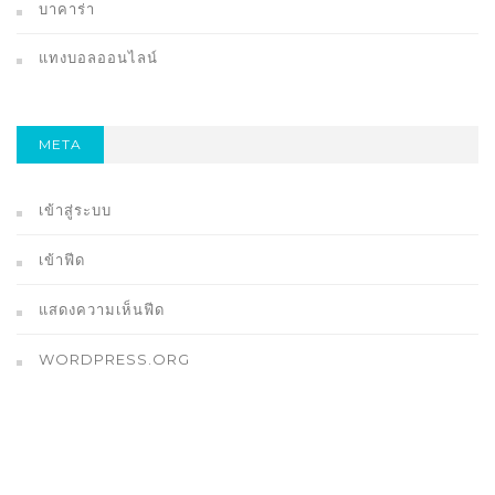
บาคาร่า
แทงบอลออนไลน์
META
เข้าสู่ระบบ
เข้าฟีด
แสดงความเห็นฟีด
WORDPRESS.ORG