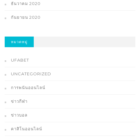
ธันวาคม 2020
กันยายน 2020
หมวดหมู่
UFABET
UNCATEGORIZED
การพนันออนไลน์
ข่าวกีฬา
ข่าวบอล
คาสิโนออนไลน์