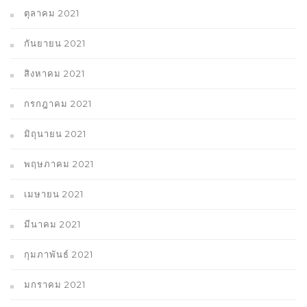
ตุลาคม 2021
กันยายน 2021
สิงหาคม 2021
กรกฎาคม 2021
มิถุนายน 2021
พฤษภาคม 2021
เมษายน 2021
มีนาคม 2021
กุมภาพันธ์ 2021
มกราคม 2021