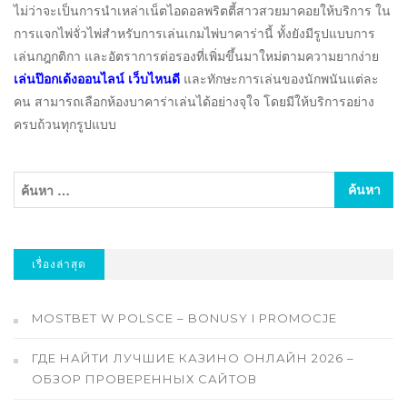
ไม่ว่าจะเป็นการนำเหล่าเน็ตไอดอลพริตตี้สาวสวยมาคอยให้บริการ ใน
การแจกไพ่จั่วไพ่สำหรับการเล่นเกมไพ่บาคาร่านี้ ทั้งยังมีรูปแบบการ
เล่นกฎกติกา และอัตราการต่อรองที่เพิ่มขึ้นมาใหม่ตามความยากง่าย
เล่นป๊อกเด้งออนไลน์ เว็บไหนดี
และทักษะการเล่นของนักพนันแต่ละ
คน สามารถเลือกห้องบาคาร่าเล่นได้อย่างจุใจ โดยมีให้บริการอย่าง
ครบถ้วนทุกรูปแบบ
เรื่องล่าสุด
MOSTBET W POLSCE – BONUSY I PROMOCJE
ГДЕ НАЙТИ ЛУЧШИЕ КАЗИНО ОНЛАЙН 2026 –
ОБЗОР ПРОВЕРЕННЫХ САЙТОВ