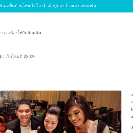
ร์เคดพื้นบ้านไทย ไฮโล น้ำเต้าปูปลา ป๊อกเด้ง ครบครัน
ต่อเนื่องให้กับนักพนัน
Tเว็บไหนดี ปี2020
เ
อ
อ
ค
เ