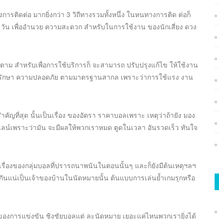
างการติดต่อ มากยิ่งกว่า 3 วิถีทางรวมทั้งหนึ่ง ในหนทางการติด ต่อก็
1 วัน เพื่ออำนวย ความสะดวก สำหรับในการใช้งาน ของนักเสี่ยง ดวง
ก็ตาม สำหรับเพื่อการใช้บริการก็ จะสามารถ ปรับปรุงแก้ไข ให้ใช้งาน
 และรักษา ความปลอดภัย ตามมาตรฐานสากล เพราะว่าการใช้แรง งาน
สำคัญที่สุด นั้นเป็นเรื่อง ของอัตรา ราคาบอลเพราะ เหตุว่าถ้ายัง มอง
ไลน์เพราะว่ามัน จะมีผลให้พวกเราหมด ตูดในเวลา อันรวดเร็ว ทันใจ
ลเรื่องของกลุ่มบอลที่ปรารถนาพนันในตอนนั้นๆ และก็ยังมีต้นเหตุฯลฯ
ไหนกันแน่เป็นเจ้าของบ้านในนัดหมายนั้น ต้นแบบการเล่นย้ำเกมรุกหรือ
้น ของการแข่งขัน ชิงชัยบอลแต่ ละนัดหมาย เยอะแค่ไหนพวกเรายิ่งได้