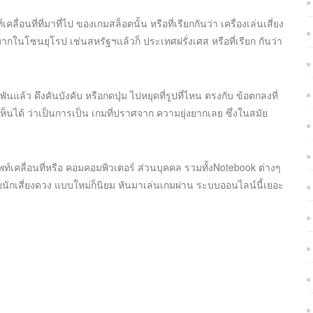
ื่อนที่ที่มาที่ไป ของเกมสล็อตนั้น หรือที่เรียกกันว่า เครื่องเล่นเสี่ยง
ง มากในโซนยุโรป เช่นสหรัฐฯแล้วก็ ประเทศฝรั่งเศส หรือที่เรียก กันว่า
นแล้ว ดึงคันบังคับ หรือกดปุ่ม ไปหยุดที่รูปที่ไหน ตรงกับ ข้อตกลงที่
็นได้ ว่าเป็นการเป็น เกมที่ปราศจาก ความยุ่งยากเลย ซึ่งในสมัย
ัพท์เคลื่อนที่หรือ คอมคอมพิวเตอร์ ส่วนบุคคล รวมทั้งNotebook ต่างๆ
โดยนักเสี่ยงดวง แบบใหม่ก็นิยม หันมาเล่นเกมผ่าน ระบบออนไลน์นี้เยอะ