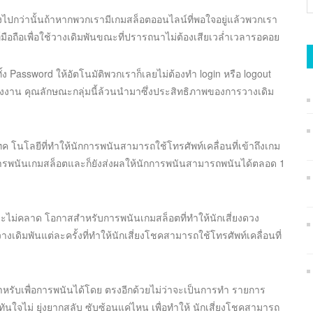
ยิ่งไปกว่านั้นถ้าหากพวกเรามีเกมสล็อตออนไลน์ที่พอใจอยู่แล้วพวกเรา
์มือถือเพื่อใช้วางเดิมพันขณะที่ปรารถนาไม่ต้องเสียเวล่ำเวลารอคอย
Password ให้อัตโนมัติพวกเราก็เลยไม่ต้องทำ login หรือ logout
งงาน คุณลักษณะกลุ่มนี้ล้วนนำมาซึ่งประสิทธิภาพของการวางเดิม
 โนโลยีที่ทำให้นักการพนันสามารถใช้โทรศัพท์เคลื่อนที่เข้าถึงเกม
บการพนันเกมสล็อตและก็ยังส่งผลให้นักการพนันสามารถพนันได้ตลอด 1
ู่ก็จะไม่คลาด โอกาสสำหรับการพนันเกมสล็อตที่ทำให้นักเสี่ยงดวง
งเดิมพันแต่ละครั้งที่ทำให้นักเสี่ยงโชคสามารถใช้โทรศัพท์เคลื่อนที่
ำหรับเพื่อการพนันได้โดย ตรงอีกด้วยไม่ว่าจะเป็นการทำ รายการ
นใจไม่ ยุ่งยากสลับ ซับซ้อนแค่ไหน เพื่อทำให้ นักเสี่ยงโชคสามารถ