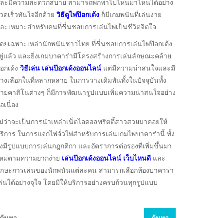
ละมีความสะดวกสบาย สามารถพกพาไปไหนมาไหนได้อย่าง
วดเร็วทันใจอีกด้วย
วิธีดูไพ่ป๊อกเด้ง
ก็มีเกมพนันที่เล่นง่าย
ละเหมาะสำหรับคนที่ชื่นชอบการเล่นไพ่เป็นชีวิตจิตใจ
ดยเฉพาะเหล่านักพนันชาวไทย ที่ชื่นชอบการเล่นไพ่ป๊อกเด้ง
ยู่แล้ว และยิ่งเกมบาคาร่ามีโครงสร้างการเล่นลักษณะคล้าย
๊อกเด้ง
วิธีเล่น เล่นป๊อกเด้งออนไลน์
แต่มีความน่าสนใจและมี
างเลือกในที่หลากหลาย ในการวางเดิมพันทั้งในปัจจุบันทั้ง
่ายคาสิโนต่างๆ ก็มีการพัฒนารูปแบบเพิ่มความน่าสนใจอย่าง
่อเนื่อง
ม่ว่าจะเป็นการนำเหล่าเน็ตไอดอลพริตตี้สาวสวยมาคอยให้
ริการ ในการแจกไพ่จั่วไพ่สำหรับการเล่นเกมไพ่บาคาร่านี้ ทั้ง
ังมีรูปแบบการเล่นกฎกติกา และอัตราการต่อรองที่เพิ่มขึ้นมา
หม่ตามความยากง่าย
เล่นป๊อกเด้งออนไลน์ เว็บไหนดี
และ
ักษะการเล่นของนักพนันแต่ละคน สามารถเลือกห้องบาคาร่า
ล่นได้อย่างจุใจ โดยมีให้บริการอย่างครบถ้วนทุกรูปแบบ