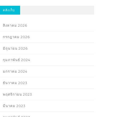
คลังเก็บ
สิงหาคม 2026
กรกฎาคม 2026
มิถุนายน 2026
กุมภาพันธ์ 2024
มกราคม 2024
ธันวาคม 2023
พฤศจิกายน 2023
มีนาคม 2023