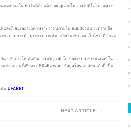
นแทงบอลใน ทุกวันนี้ถึง แม้ว่าจะ คุณจะไม่ ว่างไปที่โต๊ะบอลต่างๆ
อนที่และก็ อินเตอร์เน็ต เพราะว่าคนภายใน สมัยปัจจุบัน ยังทราบถึง
ทั้งกระบวนการทำ ธุรกรรมการฝาก เบิกเงินเข้า ออกเว็บไซต์ ที่อำนวย
งรีบกัน ปรับปรุงให้ ทันกับการเจริญ เติบโต ของระบบ สารสนเทศ ใน
ลแต่ว่าล่ะ ครั้งจึงควร พินิจพิจารณา ข้อมูลให้รอบ ด้านแล้วก็ เป็น
นพนัน
UFABET
NEXT ARTICLE