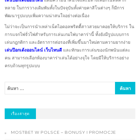
หลาย ในการวางเดิมพันทั้งในปัจจุบันทั้งค่ายคาสิโนต่างๆ ก็มีการ
พัฒนารูปแบบเพิ่มความน่าสนใจอย่างต่อเนื่อง
ไม่ว่าจะเป็นการนำเหล่าเน็ตไอดอลพริตตี้สาวสวยมาคอยให้บริการ ใน
การแจกไพ่จั่วไพ่สำหรับการเล่นเกมไพ่บาคาร่านี้ ทั้งยังมีรูปแบบการ
เล่นกฎกติกา และอัตราการต่อรองที่เพิ่มขึ้นมาใหม่ตามความยากง่าย
เล่นป๊อกเด้งออนไลน์ เว็บไหนดี
และทักษะการเล่นของนักพนันแต่ละ
คน สามารถเลือกห้องบาคาร่าเล่นได้อย่างจุใจ โดยมีให้บริการอย่าง
ครบถ้วนทุกรูปแบบ
เรื่องล่าสุด
MOSTBET W POLSCE – BONUSY I PROMOCJE