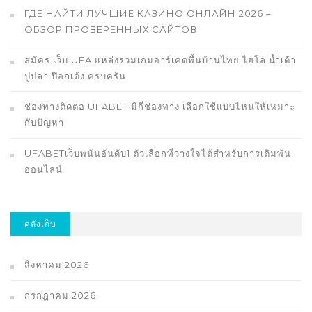
ГДЕ НАЙТИ ЛУЧШИЕ КАЗИНО ОНЛАЙН 2026 –
ОБЗОР ПРОВЕРЕННЫХ САЙТОВ
สมัคร เว็บ UFA แหล่งรวมเกมอาร์เคดพื้นบ้านไทย ไฮโล น้ำเต้า
ปูปลา ป๊อกเด้ง ครบครัน
ช่องทางติดต่อ UFABET มีกี่ช่องทาง เลือกใช้แบบไหนให้เหมาะ
กับปัญหา
UFABETเว็บพนันอันดับ1 ตัวเลือกที่วางใจได้สำหรับการเดิมพัน
ออนไลน์
คลังเก็บ
สิงหาคม 2026
กรกฎาคม 2026