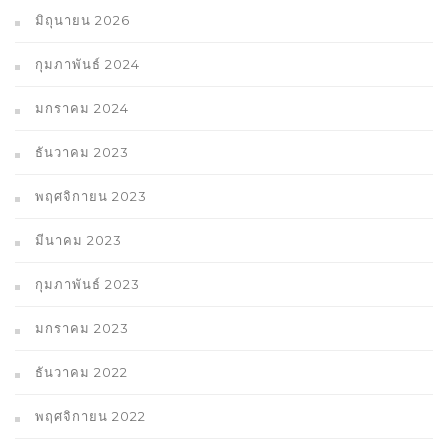
มิถุนายน 2026
กุมภาพันธ์ 2024
มกราคม 2024
ธันวาคม 2023
พฤศจิกายน 2023
มีนาคม 2023
กุมภาพันธ์ 2023
มกราคม 2023
ธันวาคม 2022
พฤศจิกายน 2022