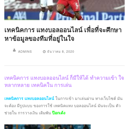
เทคนิคการ แทงบอลออนไลน์ เพื่อที่จะศึกษา
หาข้อมูลของทีมที่อยู่ในใจ
ADMINS
ธันวาคม 8, 2020
เทคนิคการ แทงบอลออนไลน์ ก็มีให้ได้ ทำความเข้า ใจ
หลากหลาย เทคนิคใน การเล่น
เทคนิคการ แทงบอลออนไลน์
ในการเข้า มาเล่นผ่าน ทางเว็บไซต์ มัน
จะต้อง มีรูปแบบ ของการใช้
เทคนิคแทง บอลออนไลน์
มันจะเป็น ตัว
ช่วยใน การวางเงิน เดิมพัน
ป๊อกเด้ง