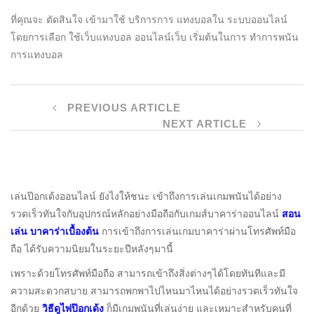
ที่คุณจะ ตัดสินใจ เข้ามาใช้ บริการการ แทงบอลใน ระบบออนไลน์
โดยการเลือก ใช้เว็บแทงบอล ออนไลน์เว็บ เริ่มต้นในการ ทำการพนัน
การแทงบอล
PREVIOUS ARTICLE
NEXT ARTICLE
เล่นป๊อกเด้งออนไลน์ ยังไงให้ชนะ เข้าถึงการเล่นเกมพนันได้อย่าง
รวดเร็วทันใจกับอุปกรณ์หลักอย่างมือถือกับเกมส์บาคาร่าออนไลน์
สอน
เล่น บาคาร่าเบื้องต้น
การเข้าถึงการเล่นเกมบาคาร่าผ่านโทรศัพท์มือ
ถือ ได้รับความนิยมในระยะปีหลังๆมานี้
เพราะด้วยโทรศัพท์มือถือ สามารถเข้าถึงสิ่งต่างๆได้โดยทันทีและมี
ความสะดวกสบาย สามารถพกพาไปไหนมาไหนได้อย่างรวดเร็วทันใจ
อีกด้วย
วิธีดูไพ่ป๊อกเด้ง
ก็มีเกมพนันที่เล่นง่าย และเหมาะสำหรับคนที่