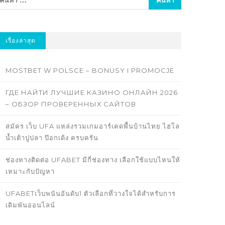
เรื่องล่าสุด
MOSTBET W POLSCE – BONUSY I PROMOCJE
ГДЕ НАЙТИ ЛУЧШИЕ КАЗИНО ОНЛАЙН 2026
– ОБЗОР ПРОВЕРЕННЫХ САЙТОВ
สมัคร เว็บ UFA แหล่งรวมเกมอาร์เคดพื้นบ้านไทย ไฮโล
น้ำเต้าปูปลา ป๊อกเด้ง ครบครัน
ช่องทางติดต่อ UFABET มีกี่ช่องทาง เลือกใช้แบบไหนให้
เหมาะกับปัญหา
UFABETเว็บพนันอันดับ1 ตัวเลือกที่วางใจได้สำหรับการ
เดิมพันออนไลน์