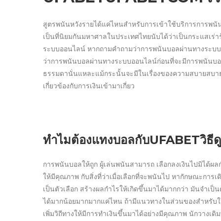
สูตรพนันหวังรายได้แค่ไหนสำหรับการเข้าใช้บริการการพนัน
เป็นที่นิยมกันมหาศาลในประเทศไทยนับได้ว่าเป็นกระแสเร่าร้
ระบบออนไลน์ หากถามคำถามว่าการพนันบอลผ่านทางระบบออนไ
ว่าการพนันบอลผ่านทางระบบออนไลน์ก่อนที่จะมีการพนันบ
ธรรมดานั่นแหละแม้กระนั้นจะมีในเรื่องของความสบายสบายเข้า
เกี่ยวข้องกับการเงินเข้ามาเกี่ยว
ทำไมต้องแทงบอลกับUFABETวิธ
การพนันบอลให้ถูก ผู้เล่นพนันสามารถ เลือกลงเงินไปมิได้ผลกำ
ให้มีคุณภาพ กับสิ่งที่ว่าเมื่อเลือกที่จะพนันไป หากักษณะการเด
เป็นตัวเลือก สร้างผลกำไรให้เกิดขึ้นมาได้มากกว่า มันจำเป็นต
ได้มากน้อยมากมากแค่ไหน ถ้ามีแนวทางในส่วนของสำหรับในการ
เพิ่มวิถีทางให้มีการทำเงินขึ้นมาได้อย่างมีคุณภาพ นักวางเ