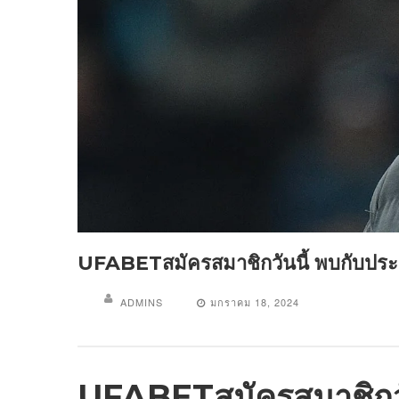
UFABETสมัครสมาชิกวันนี้ พบกับประ
ADMINS
มกราคม 18, 2024
UFABETสมัครสมาชิกวั