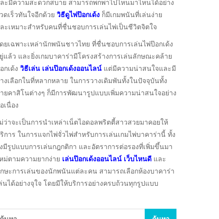
ละมีความสะดวกสบาย สามารถพกพาไปไหนมาไหนได้อย่าง
วดเร็วทันใจอีกด้วย
วิธีดูไพ่ป๊อกเด้ง
ก็มีเกมพนันที่เล่นง่าย
ละเหมาะสำหรับคนที่ชื่นชอบการเล่นไพ่เป็นชีวิตจิตใจ
ดยเฉพาะเหล่านักพนันชาวไทย ที่ชื่นชอบการเล่นไพ่ป๊อกเด้ง
ยู่แล้ว และยิ่งเกมบาคาร่ามีโครงสร้างการเล่นลักษณะคล้าย
๊อกเด้ง
วิธีเล่น เล่นป๊อกเด้งออนไลน์
แต่มีความน่าสนใจและมี
างเลือกในที่หลากหลาย ในการวางเดิมพันทั้งในปัจจุบันทั้ง
่ายคาสิโนต่างๆ ก็มีการพัฒนารูปแบบเพิ่มความน่าสนใจอย่าง
่อเนื่อง
ม่ว่าจะเป็นการนำเหล่าเน็ตไอดอลพริตตี้สาวสวยมาคอยให้
ริการ ในการแจกไพ่จั่วไพ่สำหรับการเล่นเกมไพ่บาคาร่านี้ ทั้ง
ังมีรูปแบบการเล่นกฎกติกา และอัตราการต่อรองที่เพิ่มขึ้นมา
หม่ตามความยากง่าย
เล่นป๊อกเด้งออนไลน์ เว็บไหนดี
และ
ักษะการเล่นของนักพนันแต่ละคน สามารถเลือกห้องบาคาร่า
ล่นได้อย่างจุใจ โดยมีให้บริการอย่างครบถ้วนทุกรูปแบบ