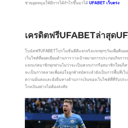
ช่วยอุดหนุนให้มีการได้กำไรขึ้นมาได้
UFABET เว็บตรง
เครดิตฟรีUFABETล่าสุด
โบนัสฟรีUFABETโปรโมชั่นดีดีแจกจริงแจกทุกๆวันเพื่อคืน
เว็บไซต์ที่ยอดเยี่ยมด้านการวางเป้าหมายการประกอบกิจการบริ
แจกแก่สมาชิกทุกท่านไม่ว่าจะเป็นพวกเก่ากรือสมาชิกใหม่ก็ส
จะเป็นการตลาดเพื่อล่อใจลูกค้าสมัครแล้วยังเป็นการพื้นที่เ
ความมั่นคงและยั่งยืนทางด้านการเงินของเว็บไซต์ที่ที่รับป
โกงเงินอย่างไม่ต้องสงสัย