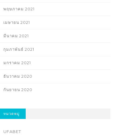
พฤษภาคม 2021
เมษายน 2021
มีนาคม 2021
กุมภาพันธ์ 2021
มกราคม 2021
ธันวาคม 2020
กันยายน 2020
หมวดหมู่
UFABET