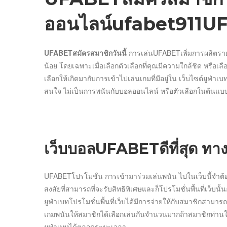
ออนไลน์ufabet911UFA
UFABETสมัครสมาชิกวันนี้
การเล่นUFABETเพิ่มการผลิตรายได้ข
น้อย โดยเฉพาะเมื่อเลือกตัวเลือกที่คุณมีความใกล้ชิด หรือเ
เลือกให้เกิดมากับการเข้าไปเล่นเกมที่มีอยู่ใน เว็บไซต์ยูฟ่า
สนใจ ไม่เป็นการพนันกับบอลออนไลน์ หรือตัวเลือกในต้นแบ
เว็บบอลUFABETดีที่สุด ท
UFABETโปรโมชั่น การเข้ามาร่วมเล่นพนัน ไปในเว็บนี้จำต้อ
สงสัยที่สามารถที่จะรับสิทธิพิเศษและก็โปรโมชั่นพื้นที่เว็
ยูฟ่าเบทโปรโมชั่นพื้นที่เว็บได้มีการจ่ายให้กับสมาชิกสามา
เกมพนันให้สมาชิกได้เลือกเล่นกันจำนวนมากถ้าสมาชิกท่านใ
ยูฟ่าเบทได้ตลอดระยะเวลา