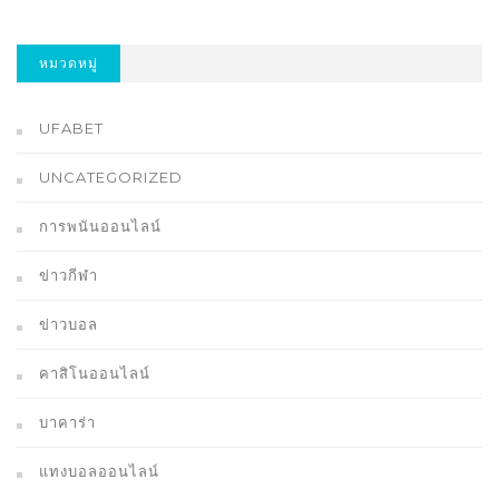
หมวดหมู่
UFABET
UNCATEGORIZED
การพนันออนไลน์
ข่าวกีฬา
ข่าวบอล
คาสิโนออนไลน์
บาคาร่า
แทงบอลออนไลน์