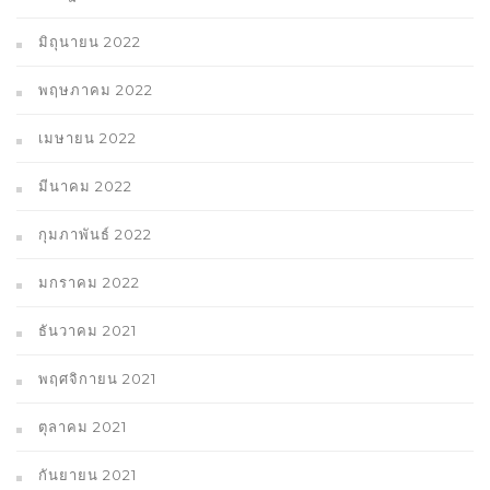
มิถุนายน 2022
พฤษภาคม 2022
เมษายน 2022
มีนาคม 2022
กุมภาพันธ์ 2022
มกราคม 2022
ธันวาคม 2021
พฤศจิกายน 2021
ตุลาคม 2021
กันยายน 2021