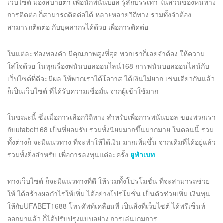
เว็บไซต์ มองสบายตา เพื่อนักพนันบอล รู้สึกบรรเทา ในส่วนของหนทาง
การติดต่อ ก็สามารถติดต่อได้ หลายหลายวิถีทาง รวมทั้งจำต้อง
สามารถติดต่อ กับบุคลากรได้ด้วย เพื่อการติดต่อ
ในแต่ละช่องทองคำ มีคุณภาพสูงที่สุด พวกเราก็เลยจำต้อง ให้ความ
ใส่ใจด้วย ในทุกเรื่องพนันบอลออนไลน์168 การพนันบอลออนไลน์กับ
เว็บไซต์ที่ดีจะมีผล ให้พวกเราได้โอกาส ได้เงินไม่ยาก เช่นเดียวกันแล้ว
ก็เป็นเว็บไซต์ ที่ได้รับความเชื่อมั่น จากผู้เข้าใช้มาก
ในขณะนี้ ซึ่งเมื่อการเลือกวิถีทาง สำหรับเพื่อการพนันบอล ของพวกเรา
กับufabet168 เป็นที่ยอมรับ รวมทั้งนิยมมากขึ้นมากมาย ในตอนนี้ รวม
ทั้งต่างก็ จะมีแนวทาง ที่จะทำให้ได้เงิน มากเพิ่มขึ้น จากเดิมที่ได้อยู่แล้ว
รวมทั้งยิ่งสำหรับ เพื่อการลงทุนแต่ละครั้ง
ยูฟ่าเบท
ทางเว็บไซต์ ก็จะมีแนวทางที่ดี ให้รวมทั้งโปรโมชั่น ที่จะสามารถช่วย
ให้ ได้สร้างผลกำไรให้เพิ่ม ได้อย่างโปรโมชั่น เป็นตัวช่วยเพิ่ม เงินทุน
ให้กับUFABET1688 โทรศัพท์เคลื่อนที่ เป็นสิ่งที่เว็บไซต์ ได้พรีเซ็นท์
ออกมาแล้ว ก็ได้ปรับปรุงแบบอย่าง การเล่นเกมการ