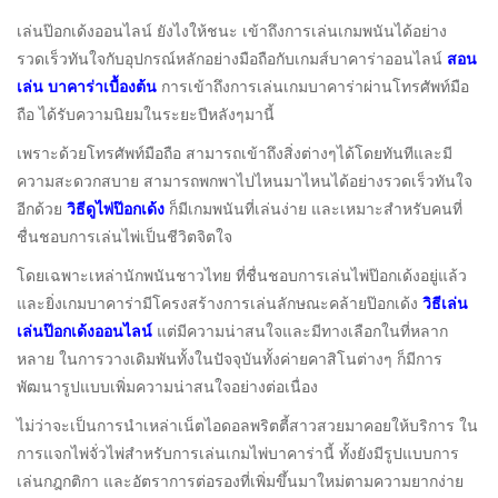
เล่นป๊อกเด้งออนไลน์ ยังไงให้ชนะ เข้าถึงการเล่นเกมพนันได้อย่าง
รวดเร็วทันใจกับอุปกรณ์หลักอย่างมือถือกับเกมส์บาคาร่าออนไลน์
สอน
เล่น บาคาร่าเบื้องต้น
การเข้าถึงการเล่นเกมบาคาร่าผ่านโทรศัพท์มือ
ถือ ได้รับความนิยมในระยะปีหลังๆมานี้
เพราะด้วยโทรศัพท์มือถือ สามารถเข้าถึงสิ่งต่างๆได้โดยทันทีและมี
ความสะดวกสบาย สามารถพกพาไปไหนมาไหนได้อย่างรวดเร็วทันใจ
อีกด้วย
วิธีดูไพ่ป๊อกเด้ง
ก็มีเกมพนันที่เล่นง่าย และเหมาะสำหรับคนที่
ชื่นชอบการเล่นไพ่เป็นชีวิตจิตใจ
โดยเฉพาะเหล่านักพนันชาวไทย ที่ชื่นชอบการเล่นไพ่ป๊อกเด้งอยู่แล้ว
และยิ่งเกมบาคาร่ามีโครงสร้างการเล่นลักษณะคล้ายป๊อกเด้ง
วิธีเล่น
เล่นป๊อกเด้งออนไลน์
แต่มีความน่าสนใจและมีทางเลือกในที่หลาก
หลาย ในการวางเดิมพันทั้งในปัจจุบันทั้งค่ายคาสิโนต่างๆ ก็มีการ
พัฒนารูปแบบเพิ่มความน่าสนใจอย่างต่อเนื่อง
ไม่ว่าจะเป็นการนำเหล่าเน็ตไอดอลพริตตี้สาวสวยมาคอยให้บริการ ใน
การแจกไพ่จั่วไพ่สำหรับการเล่นเกมไพ่บาคาร่านี้ ทั้งยังมีรูปแบบการ
เล่นกฎกติกา และอัตราการต่อรองที่เพิ่มขึ้นมาใหม่ตามความยากง่าย