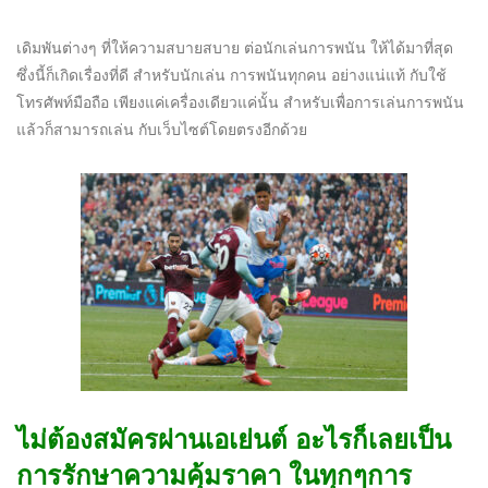
เดิมพันต่างๆ ที่ให้ความสบายสบาย ต่อนักเล่นการพนัน ให้ได้มาที่สุด
ซึ่งนี้ก็เกิดเรื่องที่ดี สำหรับนักเล่น การพนันทุกคน อย่างแน่แท้ กับใช้
โทรศัพท์มือถือ เพียงแค่เครื่องเดียวแค่นั้น สำหรับเพื่อการเล่นการพนัน
แล้วก็สามารถเล่น กับเว็บไซต์โดยตรงอีกด้วย
ไม่ต้องสมัครผ่านเอเย่นต์ อะไรก็เลยเป็น
การรักษาความคุ้มราคา ในทุกๆการ