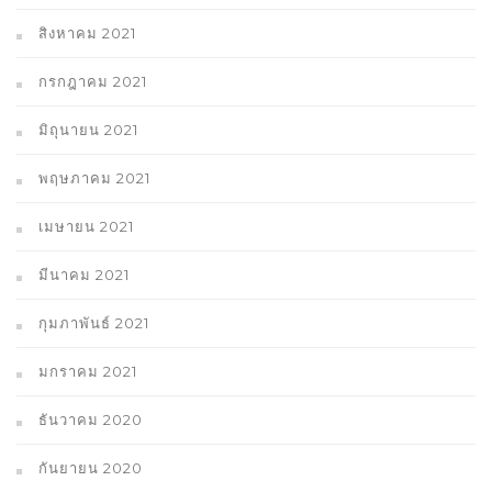
สิงหาคม 2021
กรกฎาคม 2021
มิถุนายน 2021
พฤษภาคม 2021
เมษายน 2021
มีนาคม 2021
กุมภาพันธ์ 2021
มกราคม 2021
ธันวาคม 2020
กันยายน 2020