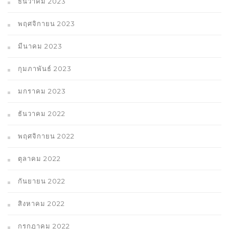
ธันวาคม 2023
พฤศจิกายน 2023
มีนาคม 2023
กุมภาพันธ์ 2023
มกราคม 2023
ธันวาคม 2022
พฤศจิกายน 2022
ตุลาคม 2022
กันยายน 2022
สิงหาคม 2022
กรกฎาคม 2022